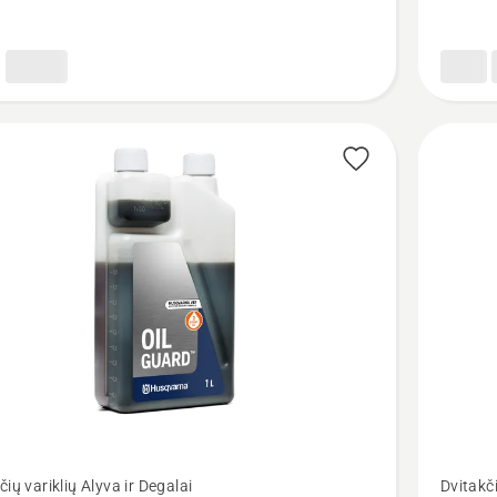
1
l,
su
dozator
Žiūrėti
čių variklių Alyva ir Degalai
Dvitakči
u
daugiau