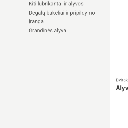
visus
Kiti lubrikantai ir alyvos
produ
Degalų bakeliai ir pripildymo
įranga
Grandinės alyva
Žiūrėti
Dvitak
daugia
Alyv
detalių
apie
Alyva
dvitak
varikli