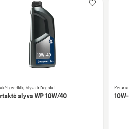
Žiūrėti
akčių variklių Alyva ir Degalai
Keturtak
u
daugiau
urtaktė alyva WP 10W/40
10W-
detalių
apie
ktė
10W-
30