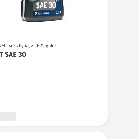
čių variklių Alyva ir Degalai
T SAE 30