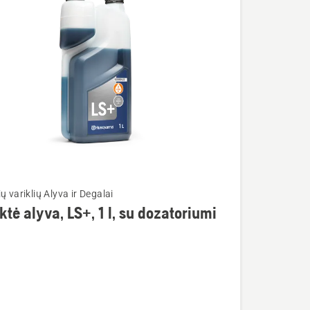
ų variklių Alyva ir Degalai
ktė alyva, LS+, 1 l, su dozatoriumi