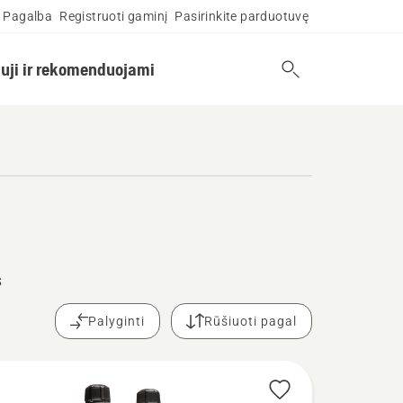
Pagalba
Registruoti gaminį
Pasirinkite parduotuvę
uji ir rekomenduojami
s
Palyginti
Rūšiuoti pagal