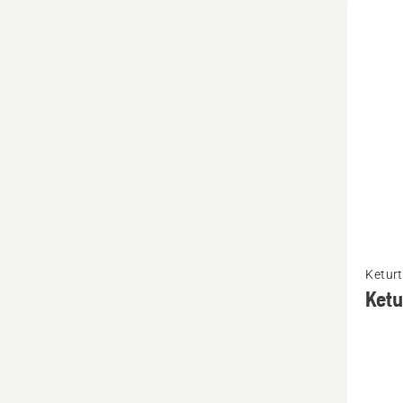
Žiūrėti
Keturt
daugia
Ket
detalių
apie
Keturta
alyva