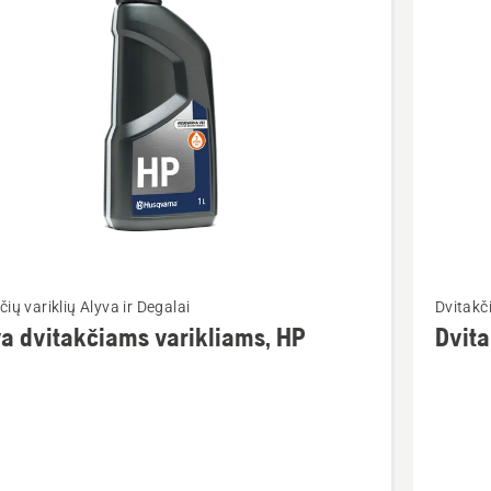
ktus
Žiūrėti
čių variklių Alyva ir Degalai
Dvitakči
u
daugiau
a dvitakčiams varikliams, HP
Dvita
detalių
apie
Dvitaktė
čiams
alyva,
ams,
LS+,