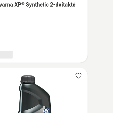
varna XP® Synthetic 2-dvitaktė
a
na
c