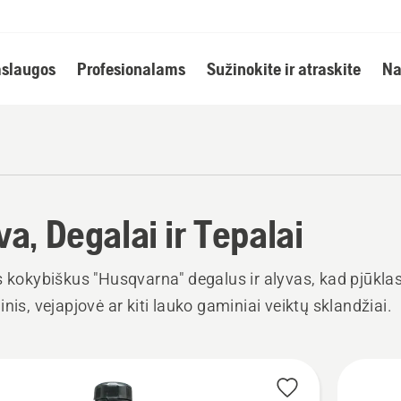
slaugos
Profesionalams
Sužinokite ir atraskite
Na
va, Degalai ir Tepalai
s kokybiškus "Husqvarna" degalus ir alyvas, kad pjūkla
inis, vejapjovė ar kiti lauko gaminiai veiktų sklandžiai.
i