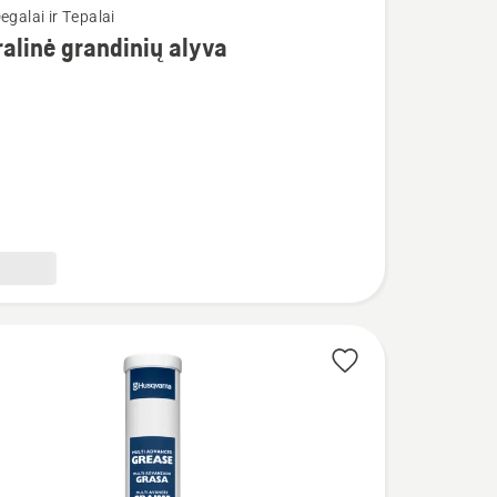
egalai ir Tepalai
alinė grandinių alyva
nė
ų