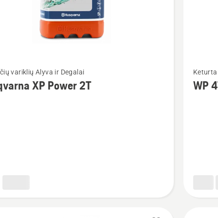
Žiūrėti
čių variklių Alyva ir Degalai
Keturtak
u
daugiau
qvarna XP Power 2T
WP 4
detalių
apie
rna
WP 4T
SAE 30