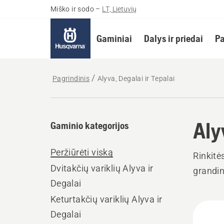
Miško ir sodo
–
LT, Lietuvių
Gaminiai
Dalys ir priedai
Pa
Pagrindinis
Alyva, Degalai ir Tepalai
Aly
Gaminio kategorijos
Peržiūrėti viską
Rinkitė
Dvitakčių variklių Alyva ir
grandin
Degalai
Keturtakčių variklių Alyva ir
Rodyt
Degalai