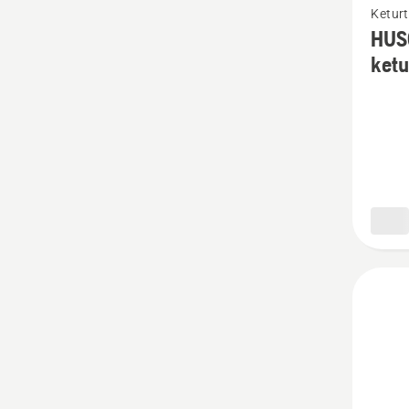
Keturt
daugia
HUS
detalių
ketu
apie
HUSQV
POWE
4
kuras
keturt
varikli