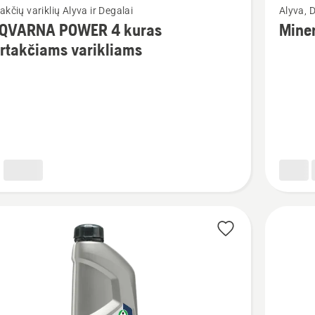
akčių variklių Alyva ir Degalai
Alyva, D
u
daugiau
QVARNA POWER 4 kuras
Miner
detalių
rtakčiams varikliams
apie
ARNA
Minerali
R
grandini
alyva
akčiams
ams