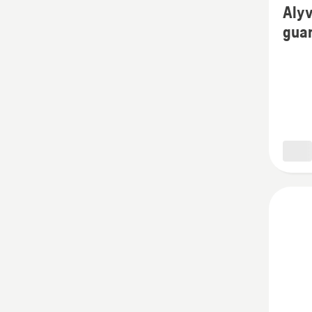
Alyv
detalių
gua
apie
Alyva
dvitak
varikli
Oil
guard