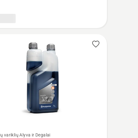
iumi
ų variklių Alyva ir Degalai