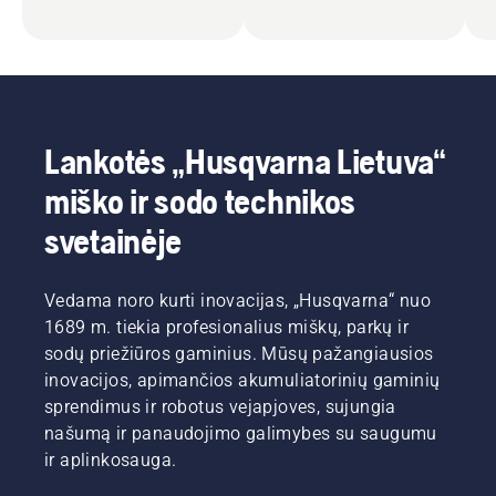
Lankotės „Husqvarna Lietuva“
miško ir sodo technikos
svetainėje
Vedama noro kurti inovacijas, „Husqvarna“ nuo
1689 m. tiekia profesionalius miškų, parkų ir
sodų priežiūros gaminius. Mūsų pažangiausios
inovacijos, apimančios akumuliatorinių gaminių
sprendimus ir robotus vejapjoves, sujungia
našumą ir panaudojimo galimybes su saugumu
ir aplinkosauga.