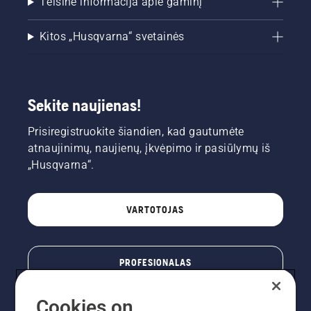
Teisinė informacija apie gaminį
Kitos „Husqvarna“ svetainės
Sekite naujienas!
Prisiregistruokite šiandien, kad gautumėte
atnaujinimų, naujienų, įkvėpimo ir pasiūlymų iš
„Husqvarna“.
VARTOTOJAS
PROFESIONALAS
Cookies on