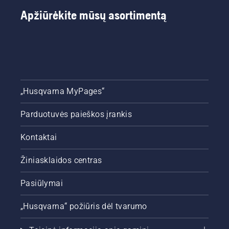
Apžiūrėkite mūsų asortimentą
„Husqvarna MyPages“
Parduotuvės paieškos įrankis
Kontaktai
Žiniasklaidos centras
Pasiūlymai
„Husqvarna“ požiūris dėl tvarumo