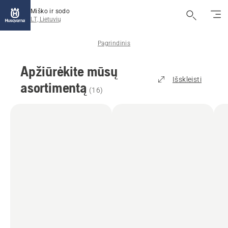
Miško ir sodo
LT, Lietuvių
Pagrindinis
Apžiūrėkite mūsų
Išskleisti
asortimentą
(
16
)