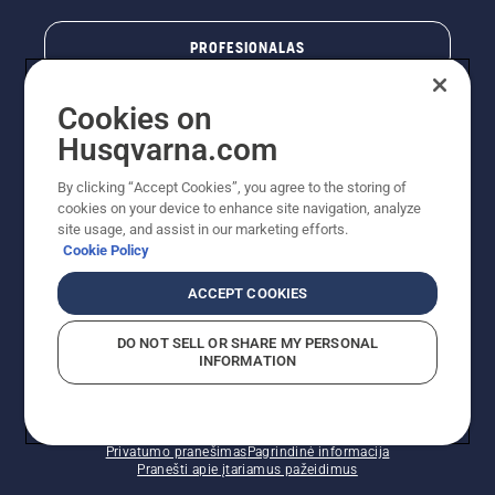
PROFESIONALAS
Cookies on
Husqvarna.com
By clicking “Accept Cookies”, you agree to the storing of
cookies on your device to enhance site navigation, analyze
site usage, and assist in our marketing efforts.
Cookie Policy
© „Husqvarna AB“ (leid). Visos teisės priklauso autoriui.
ACCEPT COOKIES
Nurodoma rekomenduojama mažmeninė kaina (RMK),
įskaitant PVM. RMK yra kaina, už kurią gamintojas
DO NOT SELL OR SHARE MY PERSONAL
rekomenduoja pardavėjui parduoti prekę. UAB
INFORMATION
"Husqvarna Lietuva" prekių vartotojams neparduoda,
todėl faktines kainas nustato pardavėjai prekybos
vietose.
Slapukų politika – ES/EEE
Naudojimo sąlygos
Privatumo pranešimas
Pagrindinė informacija
Pranešti apie įtariamus pažeidimus