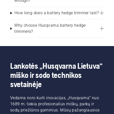
enough?
How long does a battery hedge trimmer last?
Why choose Husqvarna battery hedge
trimmers?
Lankotės „Husqvarna Lietuva“
miško ir sodo technikos
svetainėje
Vedama noro kurti inovacijas, „Husqvarna“ nuo
1689 m. tiekia profesionalius miškų, parkų ir
sodų priežiūros gaminius. Mūsų pažangiausios