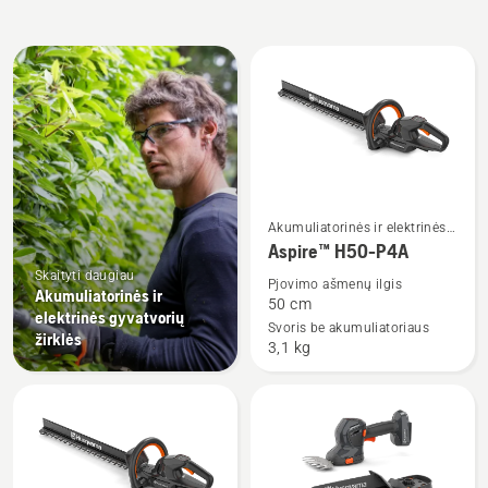
Rodyti
visus
produktus
Žiūrėti
Akumuliatorinės ir elektrinės
daugiau
gyvatvorių žirklės
Aspire™ H50-P4A
detalių
Skaityti daugiau
Pjovimo ašmenų ilgis
Akumuliatorinės ir
apie
50 cm
elektrinės gyvatvorių
Aspire™
Svoris be akumuliatoriaus
žirklės
3,1 kg
H50-
P4A