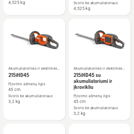
4,525 kg
Svoris be akumuliatoriaus
H
H
4,525 kg
with
battery
and
charger
Akumuliatorinės ir elektrinės
Akumuliatorinės ir elektrinės
Žiūrėti
Žiūrėti
gyvatvorių žirklės
gyvatvorių žirklės
215iHD45
215iHD45 su
daugiau
daugiau
akumuliatoriumi ir
Pjovimo ašmenų ilgis
įkrovikliu
detalių
detalių
45 cm
apie
apie
Svoris be akumuliatoriaus
Pjovimo ašmenų ilgis
215iHD45
215iHD45
3,2 kg
45 cm
su
Svoris be akumuliatoriaus
3,2 kg
akumuliatoriumi
ir
įkrovikliu