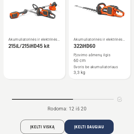
Žiūrėti
Žiūrėti
Akumuliatorinės ir elektrinės
Akumuliatorinės ir elektrinės
daugiau
daugiau
gyvatvorių žirklės
gyvatvorių žirklės
215iL/215iHD45 kit
322iHD60
detalių
detalių
Pjovimo ašmenų ilgis
apie
apie
60 cm
215iL/215iHD45
322iHD60
Svoris be akumuliatoriaus
3,3 kg
kit
Rodoma: 12 iš 20
ĮKELTI VISKĄ
ĮKELTI DAUGIAU