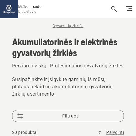
Miško ir sodo
LT, Lietuvių
Gyvatvorių žirklės
Akumuliatorinės ir elektrinės
gyvatvorių žirklės
Peržiūrėti viską
Profesionalios gyvatvorių žirklės
Akum
Susipažinkite ir įsigykite gaminių iš mūsų
plataus belaidžių akumuliatorinių gyvatvorių
žirklių asortimento.
Filtruoti
20 produktai
Palyginti