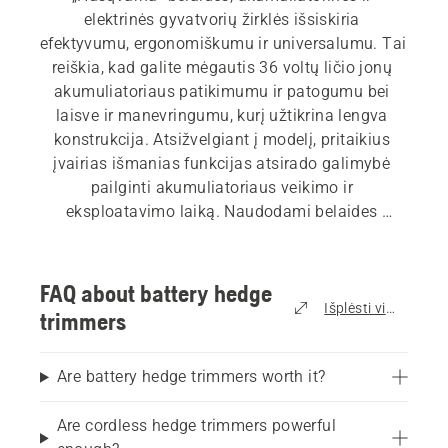
elektrinės gyvatvorių žirklės išsiskiria 
efektyvumu, ergonomiškumu ir universalumu. Tai 
reiškia, kad galite mėgautis 36 voltų ličio jonų 
akumuliatoriaus patikimumu ir patogumu bei 
laisve ir manevringumu, kurį užtikrina lengva 
konstrukcija. Atsižvelgiant į modelį, pritaikius 
įvairias išmanias funkcijas atsirado galimybė 
pailginti akumuliatoriaus veikimo ir 
eksploatavimo laiką. Naudodami belaides 
gyvatvorių žirkles galite aktyviai dirbti 
nebijodami užkliūti už kabelių ar laidų. Mūsų 
akumuliatorinių ir elektrinių gyvatvorių žirklių 
FAQ about battery hedge
asortimente rasite pailgintas gyvatvorių žirkles, 
Išplėsti viską
trimmers
taip pat smulkesnių ir stambesnių šakelių 
modelius, kad kiekvienam darbui 
Are battery hedge trimmers worth it?
parinktume tinkamiausią gaminį. Peržiūrėkite 
visą 
gyvatvorių žirklių
 asortimentą.
Are cordless hedge trimmers powerful