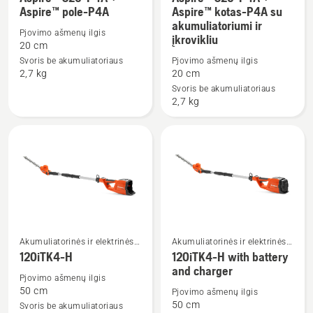
Aspire™ pole-P4A
Aspire™ kotas-P4A su
daugiau
daugiau
akumuliatoriumi ir
detalių
detalių
Pjovimo ašmenų ilgis
įkrovikliu
20 cm
apie
apie
Svoris be akumuliatoriaus
Pjovimo ašmenų ilgis
Aspire™
Aspire™
2,7 kg
20 cm
S20-
S20-
Svoris be akumuliatoriaus
P4A
P4A
2,7 kg
+
+
Aspire™
Aspire™
pole-
kotas-
P4A
P4A
su
akumuliatoriumi
ir
įkrovikliu
Akumuliatorinės ir elektrinės
Akumuliatorinės ir elektrinės
Žiūrėti
Žiūrėti
gyvatvorių žirklės
gyvatvorių žirklės
120iTK4-H
120iTK4-H with battery
daugiau
daugiau
and charger
detalių
detalių
Pjovimo ašmenų ilgis
50 cm
Pjovimo ašmenų ilgis
apie
apie
50 cm
Svoris be akumuliatoriaus
120iTK4-
120iTK4-