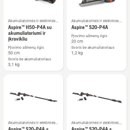
Akumuliatorinės ir elektrinės
Akumuliatorinės ir elektrinės
Žiūrėti
Žiūrėti
gyvatvorių žirklės
gyvatvorių žirklės
Aspire™ H50-P4A su
Aspire™ S20-P4A
daugiau
daugiau
akumuliatoriumi ir
Pjovimo ašmenų ilgis
įkrovikliu
detalių
detalių
20 cm
apie
apie
Pjovimo ašmenų ilgis
Svoris be akumuliatoriaus
Aspire™
Aspire™
50 cm
1,2 kg
H50-
S20-
Svoris be akumuliatoriaus
3,1 kg
P4A
P4A
su
akumuliatoriumi
ir
įkrovikliu
Akumuliatorinės ir elektrinės
Akumuliatorinės ir elektrinės
gyvatvorių žirklės
gyvatvorių žirklės
Aspire™ S20-P4A +
Aspire™ S20-P4A +
Žiūrėti
Žiūrėti