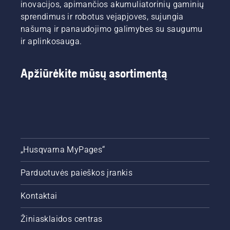
inovacijos, apimančios akumuliatorinių gaminių
sprendimus ir robotus vejapjoves, sujungia
našumą ir panaudojimo galimybes su saugumu
ir aplinkosauga.
Apžiūrėkite mūsų asortimentą
„Husqvarna MyPages“
Parduotuvės paieškos įrankis
Kontaktai
Žiniasklaidos centras