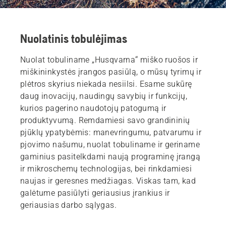
Nuolatinis tobulėjimas
Nuolat tobuliname „Husqvarna“ miško ruošos ir
miškininkystės įrangos pasiūlą, o mūsų tyrimų ir
plėtros skyrius niekada nesiilsi. Esame sukūrę
daug inovacijų, naudingų savybių ir funkcijų,
kurios pagerino naudotojų patogumą ir
produktyvumą. Remdamiesi savo grandininių
pjūklų ypatybėmis: manevringumu, patvarumu ir
pjovimo našumu, nuolat tobuliname ir geriname
gaminius pasitelkdami naują programinę įrangą
ir mikroschemų technologijas, bei rinkdamiesi
naujas ir geresnes medžiagas. Viskas tam, kad
galėtume pasiūlyti geriausius įrankius ir
geriausias darbo sąlygas.