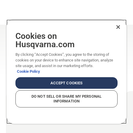
Cookies on
Grandinės ir juostos
Husqvarna.com
„Husqvarna“ grandinės ir juostos yra
By clicking “Accept Cookies”, you agree to the storing of
cookies on your device to enhance site navigation, analyze
efektyvios ir patvarios; jos idealiai pritaikytos
site usage, and assist in our marketing efforts.
„Husqvarna“ grandininiams pjūklams, kad
Cookie Policy
jūsų darbo diena būtų geresnė.
ACCEPT COOKIES
DO NOT SELL OR SHARE MY PERSONAL
INFORMATION