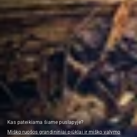
Kas pateikiama šiame puslapyje?
Miško ruošos grandininiai pjūklai ir miško valymo