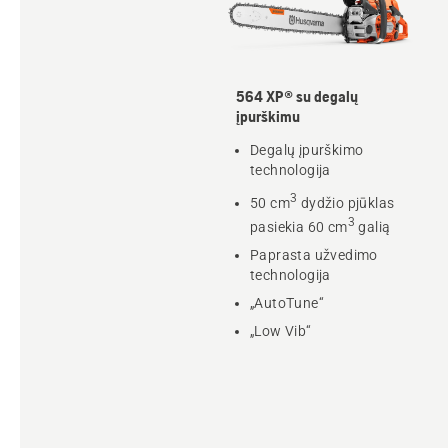
564 XP® su degalų
įpurškimu
Degalų įpurškimo
technologija
3
50 cm
dydžio pjūklas
3
pasiekia 60 cm
galią
Paprasta užvedimo
technologija
„AutoTune“
„Low Vib“