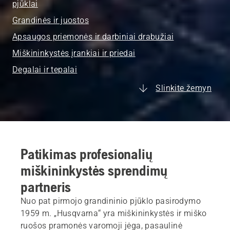
pjūklai
Grandinės ir juostos
Apsaugos priemonės ir darbiniai drabužiai
Miškininkystės įrankiai ir priedai
Degalai ir tepalai
Slinkite žemyn
Patikimas profesionalių
miškininkystės sprendimų
partneris
Nuo pat pirmojo grandininio pjūklo pasirodymo
1959 m. „Husqvarna“ yra miškininkystės ir miško
ruošos pramonės varomoji jėga, pasaulinė