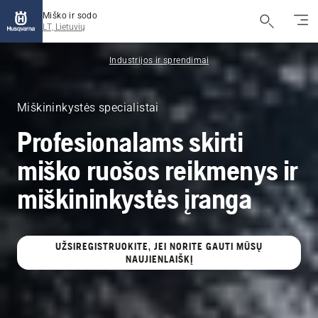
Miško ir sodo
LT, Lietuvių
Industrijos ir sprendimai
Miškininkystės specialistai
Profesionalams skirti
miško ruošos reikmenys ir
miškininkystės įranga
UŽSIREGISTRUOKITE, JEI NORITE GAUTI MŪSŲ
NAUJIENLAIŠKĮ