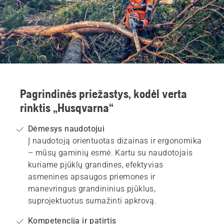
Pagrindinės priežastys, kodėl verta
rinktis „Husqvarna“
Dėmesys naudotojui
Į naudotoją orientuotas dizainas ir ergonomika
– mūsų gaminių esmė. Kartu su naudotojais
kuriame pjūklų grandines, efektyvias
asmenines apsaugos priemones ir
manevringus grandininius pjūklus,
suprojektuotus sumažinti apkrovą.
Kompetencija ir patirtis