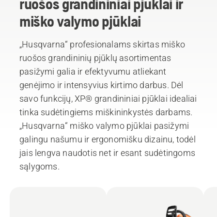
ruošos grandininiai pjūklai ir
miško valymo pjūklai
„Husqvarna“ profesionalams skirtas miško
ruošos grandininių pjūklų asortimentas
pasižymi galia ir efektyvumu atliekant
genėjimo ir intensyvius kirtimo darbus. Dėl
savo funkcijų, XP® grandininiai pjūklai idealiai
tinka sudėtingiems miškininkystės darbams.
„Husqvarna“ miško valymo pjūklai pasižymi
galingu našumu ir ergonomišku dizainu, todėl
jais lengva naudotis net ir esant sudėtingoms
sąlygoms.