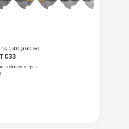
inio pjūklo grandinės
T C33
ojo elemento tipas
s