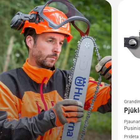
Žiūrėti
Grandin
daugiau
Pjūk
detalių
Pjaunam
apie
Pusinis
Pjūklo
Pridėta