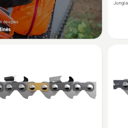
grandin
Jungia
S35G
ti daugiau
dinės