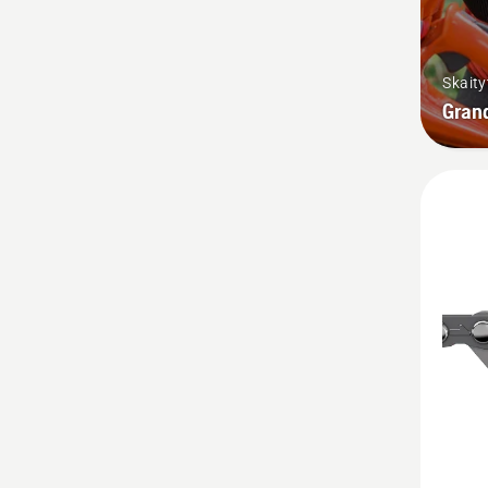
Skaity
Gran