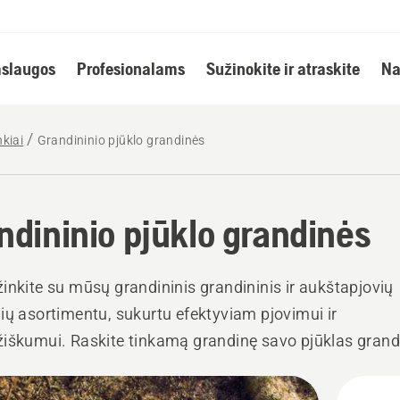
slaugos
Profesionalams
Sužinokite ir atraskite
Na
nkiai
Grandininio pjūklo grandinės
ndininio pjūklo grandinės
inkite su mūsų grandininis grandininis ir aukštapjovių
ių asortimentu, sukurtu efektyviam pjovimui ir
iškumui. Raskite tinkamą grandinę savo pjūklas grand
tapjovė, nesvarbu, ar pjaunate malkas, prižiūrite medži
i
te profesionalius miškininkystės darbus.