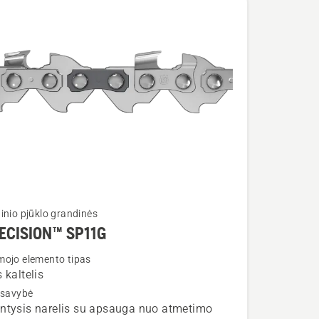
inio pjūklo grandinės
ECISION™ SP11G
ojo elemento tipas
 kaltelis
 savybė
ION™
ntysis narelis su apsauga nuo atmetimo