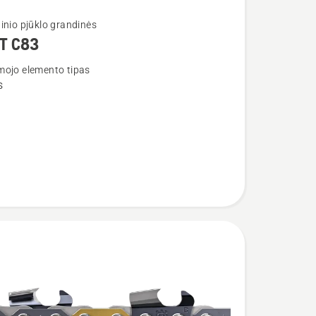
inio pjūklo grandinės
T C83
ojo elemento tipas
s