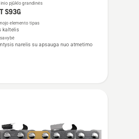
inio pjūklo grandinės
T S93G
ojo elemento tipas
 kaltelis
 savybė
ntysis narelis su apsauga nuo atmetimo