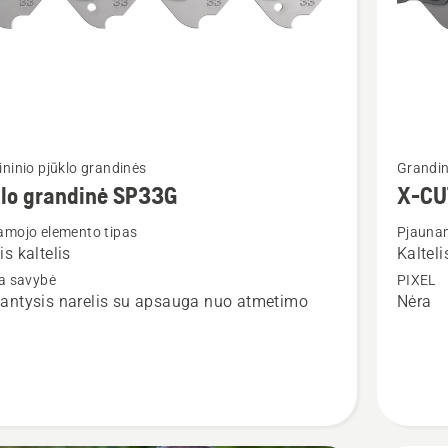
Žiūrėti
ninio pjūklo grandinės
Grandin
u
daugiau
klo grandinė SP33G
X-CU
detalių
amojo elemento tipas
Pjaunam
apie
is kaltelis
Kalteli
X-
ta savybė
PIXEL
nė
CUT
antysis narelis su apsauga nuo atmetimo
Nėra
C33