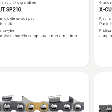
ninio pjūklo grandinės
Grandin
u
daugiau
UT SP21G
X-CU
detalių
amojo elemento tipas
Pjaunam
apie
is kaltelis
Pusinis
X-
ta savybė
Pridėta
CUT
antysis narelis su apsauga nuo atmetimo
Jungia
S93G