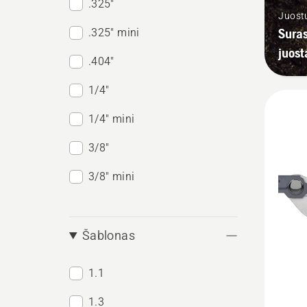
.325"
Juostų
Suras
.325" mini
juost
.404"
1/4"
1/4" mini
3/8"
3/8" mini
Šablonas
1.1
Žiūrėti
1.3