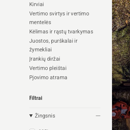
Kirviai
visus
Vertimo svirtys ir vertimo
produ
mentelės
Kėlimas ir rąstų tvarkymas
Juostos, purškalai ir
žymekliai
Įrankių diržai
Vertimo pleištai
Pjovimo atrama
Filtrai
Žingsnis