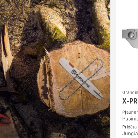
ktus
Žiūrėti
Grandin
daugiau
X-PR
detalių
Pjaunam
apie
Pusinis
X-
Pridėta
PRECIS
Jungia