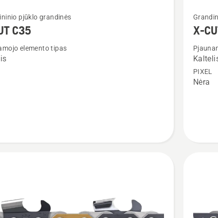
Žiūrėti
ninio pjūklo grandinės
Grandin
u
daugiau
UT C35
X-CU
detalių
amojo elemento tipas
Pjaunam
apie
is
Kalteli
X-
PIXEL
CUT
Nėra
C83