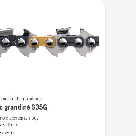
inio pjūklo grandinės
lo grandinė S35G
ojo elemento tipas
 kaltelis
 savybė