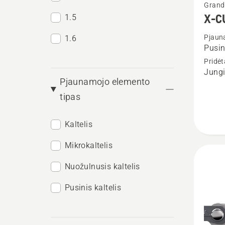
Grandi
daugia
X-C
1.5
detalių
Pjaun
1.6
apie
Pusin
X-
Pridė
CUT
Jungi
Pjaunamojo elemento
SP21G
tipas
Kaltelis
Mikrokaltelis
Nuožulnusis kaltelis
Pusinis kaltelis