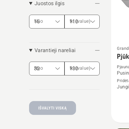
Juostos ilgis
Nuo
Iki {value}
Žiūrėti
Grandi
Varantieji nareliai
daugia
Pjū
detalių
Pjaun
apie
Nuo
Iki {value}
Pusin
Pjūklo
Pridė
grandi
Jungi
SP33G
IŠVALYTI VISKĄ