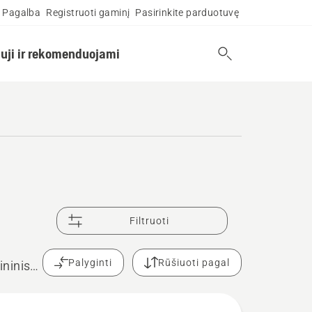
Pagalba
Registruoti gaminį
Pasirinkite parduotuvę
uji ir rekomenduojami
Filtruoti
Palyginti
Rūšiuoti pagal
ininis
us, ar