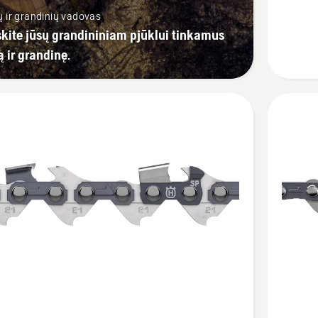
SP11G
 ir grandinių vadovas
kite jūsų grandininiam pjūklui tinkamus
ą ir grandinę.
Žiūrėti