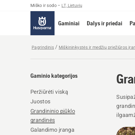
Miško ir sodo
–
LT, Lietuvių
Gaminiai
Dalys ir priedai
Pa
Pagrindinis
Miškininkystės ir medžių priežiūros įra
Gra
Gaminio kategorijos
Peržiūrėti viską
Susipaž
Juostos
grandin
Grandininio pjūklo
ilgaamž
grandinės
ar aukš
Galandimo įranga
Rodyt
atlieka