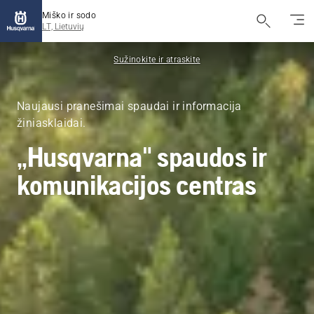
Miško ir sodo
LT, Lietuvių
Sužinokite ir atraskite
Naujausi pranešimai spaudai ir informacija
žiniasklaidai.
„Husqvarna" spaudos ir
komunikacijos centras