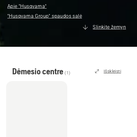
Apie "Husqvarna"
"Husqvarna Group" spaudos salė
Slinkite žemyn
Dėmesio centre
Išskleisti
(
1
)