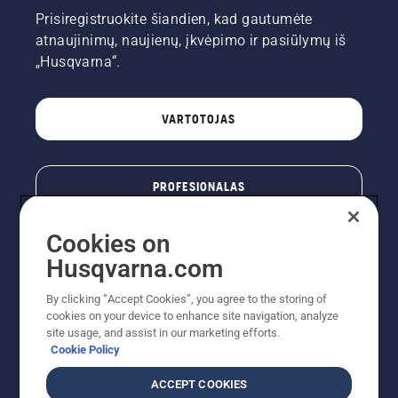
Prisiregistruokite šiandien, kad gautumėte
atnaujinimų, naujienų, įkvėpimo ir pasiūlymų iš
„Husqvarna“.
VARTOTOJAS
PROFESIONALAS
Cookies on
Husqvarna.com
By clicking “Accept Cookies”, you agree to the storing of
cookies on your device to enhance site navigation, analyze
site usage, and assist in our marketing efforts.
Cookie Policy
© „Husqvarna AB“ (leid). Visos teisės priklauso autoriui.
ACCEPT COOKIES
Nurodoma rekomenduojama mažmeninė kaina (RMK),