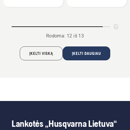
kniedytuvas
sujungėjas
Rodoma: 12 iš 13
ĮKELTI VISKĄ
ĮKELTI DAUGIAU
Lankotės „Husqvarna Lietuva“