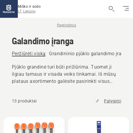
Miško ir sodo
LT, Lietuvių
Pagrindinis
Galandimo įranga
Peržiūrėti viską
Grandininio pjūklo galandimo įranga
Pjūklo grandinė turi būti prižiūrima. Tuomet ji
ilgiau tarnaus ir visada veiks tinkamai. Iš mūsų
plataus asortimento galėsite pasirinkti visus
reikalingus galandimo įrankius.
13 produktai
Palyginti
Rodyti
visus