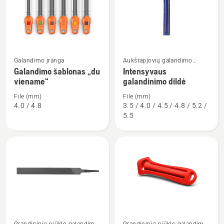
produktus
Žiūrėti
Žiūrėti
Galandimo įranga
Aukštapjovių galandimo
daugiau
daugiau
įranga
Galandimo šablonas „du
Intensyvaus
viename“
galandinimo dildė
detalių
detalių
apie
apie
File (mm)
File (mm)
Galandimo
Intensyvaus
4.0 / 4.8
3.5 / 4.0 / 4.5 / 4.8 / 5.2 /
5.5
šablonas
galandinimo
„du
dildė
viename“
Žiūrėti
Žiūrėti