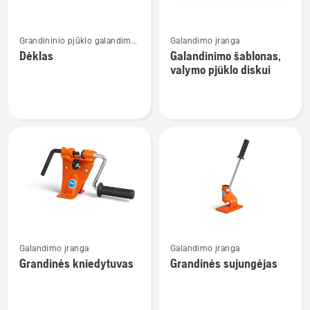
Žiūrėti
Žiūrėti
Grandininio pjūklo galandimo
Galandimo įranga
daugiau
daugiau
įranga
Dėklas
Galandinimo šablonas,
detalių
detalių
valymo pjūklo diskui
apie
apie
Dėklas
Galandinimo
šablonas,
valymo
pjūklo
diskui
Žiūrėti
Žiūrėti
Galandimo įranga
Galandimo įranga
daugiau
daugiau
Grandinės kniedytuvas
Grandinės sujungėjas
detalių
detalių
apie
apie
Grandinės
Grandinės