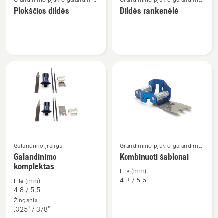
Grandininio pjūklo galandimo
Grandininio pjūklo galandimo
daugiau
daugiau
įranga
įranga
Plokščios dildės
Dildės rankenėlė
detalių
detalių
apie
apie
Plokščios
Dildės
dildės
rankenėlė
Galandimo įranga
Grandininio pjūklo galandimo
Žiūrėti
Žiūrėti
įranga
Galandinimo
Kombinuoti šablonai
daugiau
daugiau
komplektas
detalių
detalių
File (mm)
4.8 / 5.5
File (mm)
apie
apie
4.8 / 5.5
Galandinimo
Kombinuoti
Žingsnis
komplektas
šablonai
.325" / 3/8"