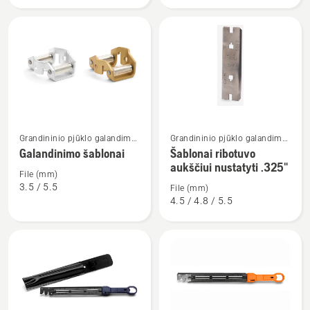
Žiūrėti
Žiūrėti
Grandininio pjūklo galandimo
Grandininio pjūklo galandimo
daugiau
daugiau
įranga
įranga
Galandinimo šablonai
Šablonai ribotuvo
detalių
detalių
aukščiui nustatyti .325"
File (mm)
apie
apie
3.5 / 5.5
File (mm)
Galandinimo
Šablonai
4.5 / 4.8 / 5.5
šablonai
ribotuvo
aukščiui
nustatyti
.325"