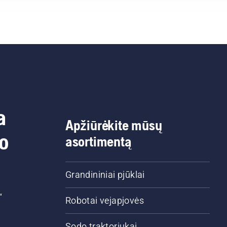
Pirmiausia patikrinkite
alyvos lygį. Užveskite
grandininį pjūklą ir
įsitikinkite, kad grandinė
stabdys išjungtas.
Padidinkite grandininio
pjūklo variklio apsukas
būdami kelių centimetrų
atstumu nuo medžio
a
kamieno. Ant kamieno
Apžiūrėkite mūsų
užtiškusi alyva nurodys,
do
asortimentą
tepimo sistema veikia
tinkamai.
Grandininiai pjūklai
“
Robotai vejapjovės
Sodo traktoriukai