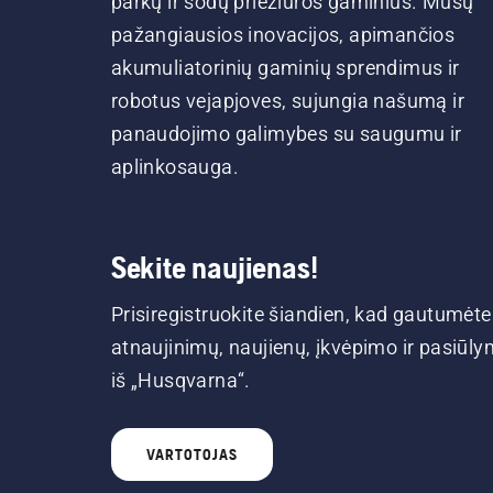
parkų ir sodų priežiūros gaminius. Mūsų
pažangiausios inovacijos, apimančios
akumuliatorinių gaminių sprendimus ir
robotus vejapjoves, sujungia našumą ir
panaudojimo galimybes su saugumu ir
aplinkosauga.
Sekite naujienas!
Prisiregistruokite šiandien, kad gautumėte
atnaujinimų, naujienų, įkvėpimo ir pasiūl
iš „Husqvarna“.
VARTOTOJAS