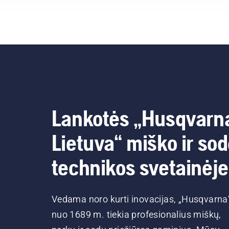
Lankotės „Husqvarn
Lietuva“ miško ir so
technikos svetainėje
Vedama noro kurti inovacijas, „Husqvarna
nuo 1689 m. tiekia profesionalius miškų,