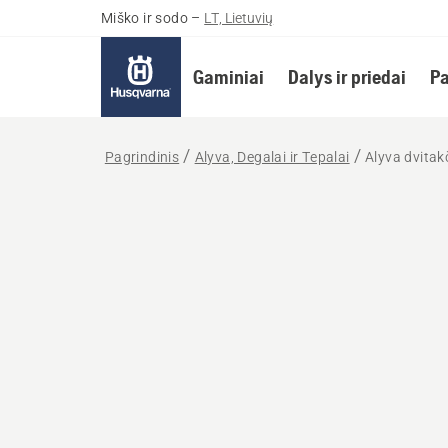
Miško ir sodo
–
LT, Lietuvių
Gaminiai
Dalys ir priedai
Pa
Pagrindinis
Alyva, Degalai ir Tepalai
Alyva dvitak