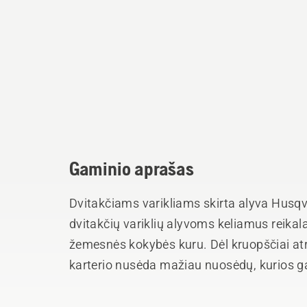
Gaminio aprašas
Dvitakčiams varikliams skirta alyva Husqva
dvitakčių variklių alyvoms keliamus reikala
žemesnės kokybės kuru. Dėl kruopščiai at
karterio nusėda mažiau nuosėdų, kurios g
kokybės kurą. Ši alyva buvo kuriama taip, 
dvitakčiais varikliais - nuo kompaktiškų žo