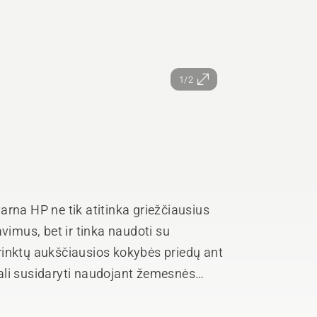
1/2
rna HP ne tik atitinka griežčiausius
vimus, bet ir tinka naudoti su
rinktų aukščiausios kokybės priedų ant
ali susidaryti naudojant žemesnės
kad tiktų visai Husqvarna technikai su
liapjovių, kuriomis galima dirbti visą