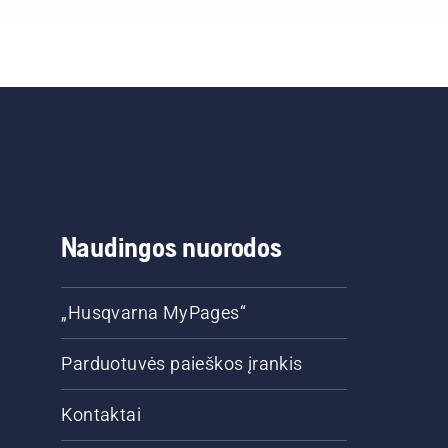
s
Naudingos nuorodos
 kad
„Husqvarna MyPages“
Parduotuvės paieškos įrankis
Kontaktai