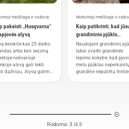
omoji medžiaga ir vadovai
Mokomoji medžiaga ir vado
p pakeisti „Husqvarna“
Kaip patikrinti, kad jūs
apjovės alyvą
grandininio pjūklo
grandinė sutepta tinka
vą keiskite kas 25 darbo
Naudojant grandininį pjū
andas arba kas sezoną.
labai svarbi grandinės
kėtoje nešvarioje
tepimo kokybė, kad pjov
inkoje alyvą gali tekti
metu pjūklas neperkaistų
sti dažniau. Alyvą galima
grandinė nepatirtų trintie
eisti dviem būdais, abu
Dėl to juosta ir grandinė
ai parodyti šiame vaizdo
tarnaus ilgiau.
e.
Vadovaukitės šiame
trumpame vaizdo įraše
pateiktais nurodymais ir
sužinokite, kaip patikrinti
grandininio pjūklo siste
Rodoma: 3 iš 3
kokybė yra tinkama.