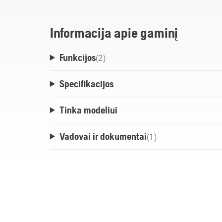
dieną, iki masyvių grandininių pjūklų, skir
ypač karštu ar šaltu oru.
Informacija apie gaminį
Funkcijos
(
2
)
Specifikacijos
Tinka modeliui
Vadovai ir dokumentai
(
1
)