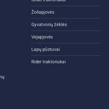
Žoliapjovės
Gyvatvorių žirklės
Vejapjovės
Lapų pūstuvai
Rider traktoriukai
ymų