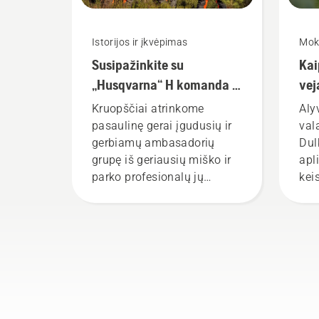
Istorijos ir įkvėpimas
Mok
Susipažinkite su
Kai
„Husqvarna“ H komanda –
vej
mūsų reikliausiais
Kruopščiai atrinkome
Aly
naudotojais
pasaulinę gerai įgudusių ir
val
gerbiamų ambasadorių
Dul
grupę iš geriausių miško ir
apl
parko profesionalų jų
kei
šalyse. Jie yra mūsų H
išl
komanda. Ir jie yra reikliausi
būd
mūsų naudotojai.
įraš