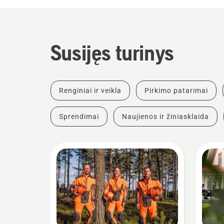
Susijęs turinys
Renginiai ir veikla
Pirkimo patarimai
Sprendimai
Naujienos ir žiniasklaida