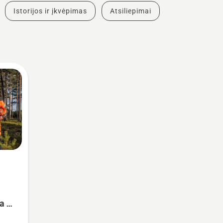
Istorijos ir įkvėpimas
Atsiliepimai
a –