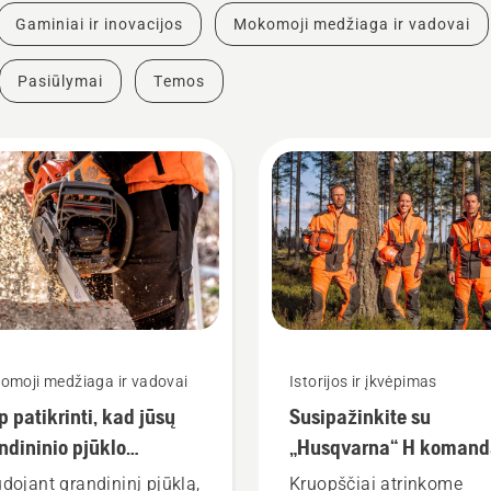
Gaminiai ir inovacijos
Mokomoji medžiaga ir vadovai
Pasiūlymai
Temos
omoji medžiaga ir vadovai
Istorijos ir įkvėpimas
p patikrinti, kad jūsų
Susipažinkite su
ndininio pjūklo
„Husqvarna“ H komand
ndinė sutepta tinkamai
mūsų reikliausiais
dojant grandininį pjūklą,
Kruopščiai atrinkome