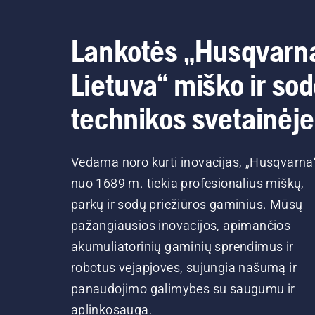
pjū
būd
ats
Lankotės „Husqvarn
kam
užt
Lietuva“ miško ir so
tep
tin
technikos svetainėje
Vedama noro kurti inovacijas, „Husqvarna
nuo 1689 m. tiekia profesionalius miškų,
parkų ir sodų priežiūros gaminius. Mūsų
pažangiausios inovacijos, apimančios
akumuliatorinių gaminių sprendimus ir
robotus vejapjoves, sujungia našumą ir
panaudojimo galimybes su saugumu ir
aplinkosauga.