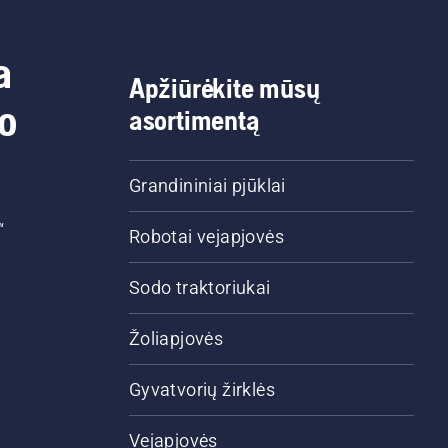
klo variklio apsukas
ami kelių centimetrų
tumu nuo medžio
a
ieno. Ant kamieno
Apžiūrėkite mūsų
iškusi alyva nurodys, kad
do
asortimentą
imo sistema veikia
kamai.
Grandininiai pjūklai
“
Robotai vejapjovės
Sodo traktoriukai
Žoliapjovės
Gyvatvorių žirklės
Vejapjovės