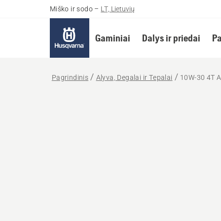
Miško ir sodo
–
LT, Lietuvių
Gaminiai
Dalys ir priedai
Pa
Pagrindinis
Alyva, Degalai ir Tepalai
10W-30 4T 