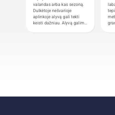
valandas arba kas sezoną.
lab
Dulkėtoje nešvarioje
tep
aplinkoje alyvą gali tekti
met
keisti dažniau. Alyvą galima
gra
išleisti dviem būdais, abu
Dėl
būdai parodyti šiame vaizdo
tar
įraše.
Vad
tru
pat
suži
gra
kok
Pir
aly
gra
įsi
sta
Pad