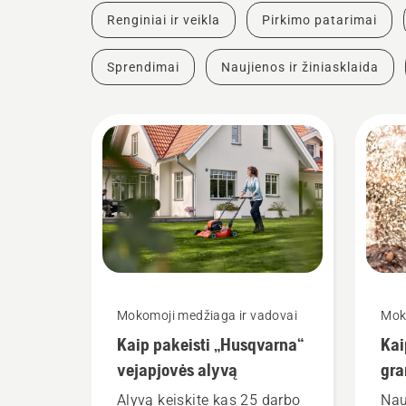
Renginiai ir veikla
Pirkimo patarimai
Sprendimai
Naujienos ir žiniasklaida
Mokomoji medžiaga ir vadovai
Mok
Kaip pakeisti „Husqvarna“
Kai
vejapjovės alyvą
gra
gra
Alyvą keiskite kas 25 darbo
Nau