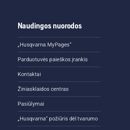
Naudingos nuorodos
„Husqvarna MyPages“
Parduotuvės paieškos įrankis
Kontaktai
Žiniasklaidos centras
Pasiūlymai
„Husqvarna“ požiūris dėl tvarumo