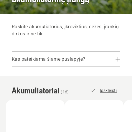
Raskite akumuliatorius, įkroviklius, dėžes, įrankių
diržus ir ne tik.
Kas pateikiama šiame puslapyje?
Akumuliatoriai
Įkrovikliai
Akumuliatoriai
Priedai
Išskleisti
(
16
)
Akumuliatorių dėžės
Rasti artimiausią prekybos atstovą