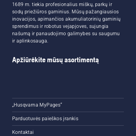
svarbiausius
režimą.
1689 m. tiekia profesionalius miškų, parkų ir
klausimus,
sodų priežiūros gaminius. Mūsų pažangiausios
į kuriuos
inovacijos, apimančios akumuliatorinių gaminių
atsakę
galėsite
sprendimus ir robotus vejapjoves, sujungia
priimti
našumą ir panaudojimo galimybes su saugumu
teisingą
ir aplinkosauga.
sprendimą.
Apžiūrėkite mūsų asortimentą
„Husqvarna MyPages“
Parduotuvės paieškos įrankis
Kontaktai