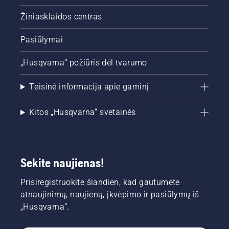
Žiniasklaidos centras
Pasiūlymai
„Husqvarna“ požiūris dėl tvarumo
Teisinė informacija apie gaminį
Kitos „Husqvarna“ svetainės
Sekite naujienas!
Prisiregistruokite šiandien, kad gautumėte
atnaujinimų, naujienų, įkvėpimo ir pasiūlymų iš
„Husqvarna“.