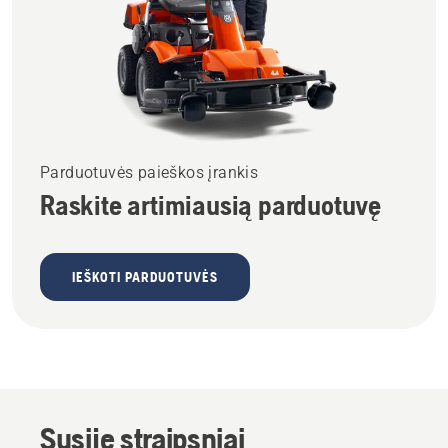
Parduotuvės paieškos įrankis
Raskite artimiausią parduotuvę
IEŠKOTI PARDUOTUVĖS
Susiję straipsniai