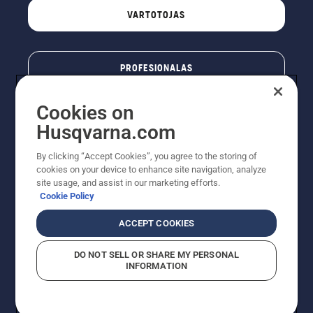
VARTOTOJAS
PROFESIONALAS
Cookies on
Husqvarna.com
By clicking “Accept Cookies”, you agree to the storing of
cookies on your device to enhance site navigation, analyze
site usage, and assist in our marketing efforts.
Cookie Policy
© „Husqvarna AB“ (leid). Visos teisės priklauso autoriui.
ACCEPT COOKIES
Nurodoma rekomenduojama mažmeninė kaina (RMK),
įskaitant PVM. RMK yra kaina, už kurią gamintojas
DO NOT SELL OR SHARE MY PERSONAL
rekomenduoja pardavėjui parduoti prekę. UAB
INFORMATION
"Husqvarna Lietuva" prekių vartotojams neparduoda,
todėl faktines kainas nustato pardavėjai prekybos
vietose.
Slapukų politika – ES/EEE
Naudojimo sąlygos