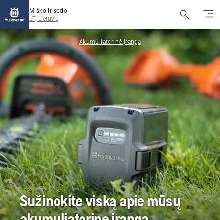
Miško ir sodo
LT, Lietuvių
Akumuliatorinė įranga
Sužinokite viską apie mūsų
akumuliatorinę įrangą