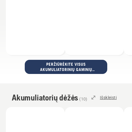
PERŽIŪRĖKITE VISUS
AKUMULIATORINIŲ GAMINIŲ
PRIEDUS
Akumuliatorių dėžės
Išskleisti
(
10
)