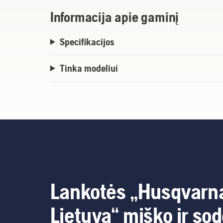
Informacija apie gaminį
Specifikacijos
Tinka modeliui
Lankotės „Husqvarn
Lietuva“ miško ir so