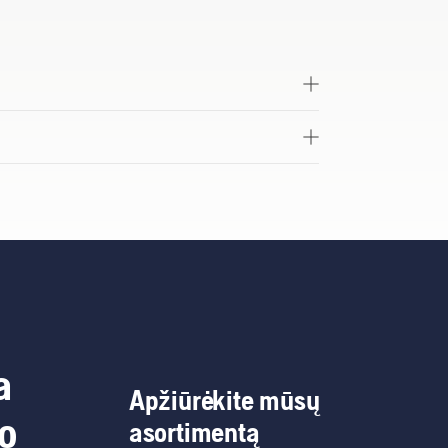
a
Apžiūrėkite mūsų
do
asortimentą