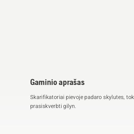
Gaminio aprašas
Skarifikatoriai pievoje padaro skylutes, tokiu būdu oras, vanduo ir trąšos gali
prasiskverbti gilyn.