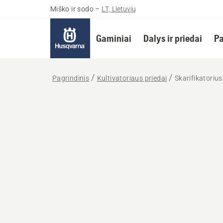
Miško ir sodo
–
LT, Lietuvių
Gaminiai
Dalys ir priedai
Pa
Pagrindinis
Kultivatoriaus priedai
Skarifikatorius