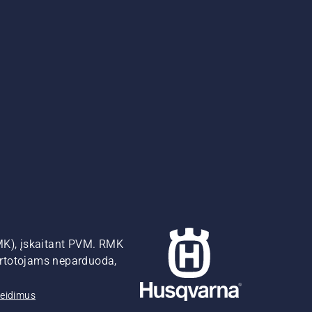
MK), įskaitant PVM. RMK
artotojams neparduoda,
žeidimus