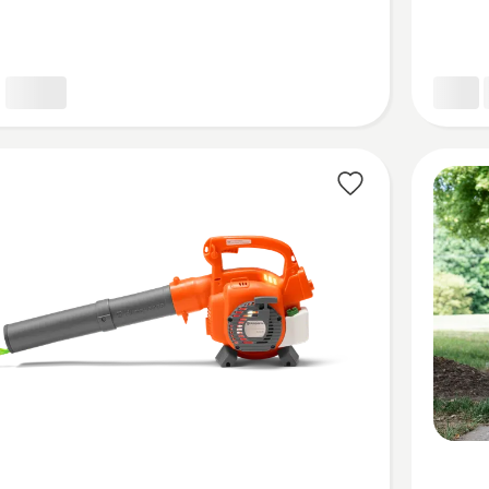
οπτικό
χορτοκο
215iL
Δείτε