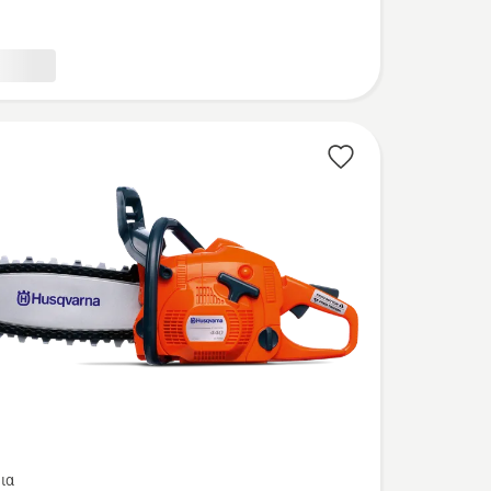
ια
τερες