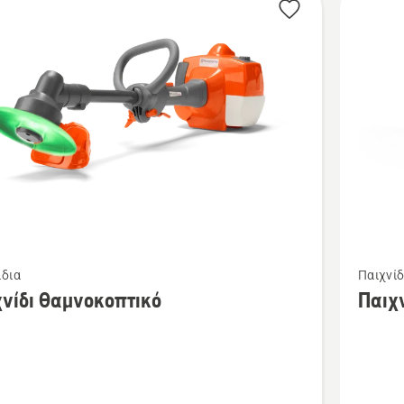
Δείτε
ίδια
Παιχνίδ
ότερες
περισσό
χνίδι θαμνοκοπτικό
Παιχν
έρειες
λεπτομέ
για
το
δι
Παιχνίδ