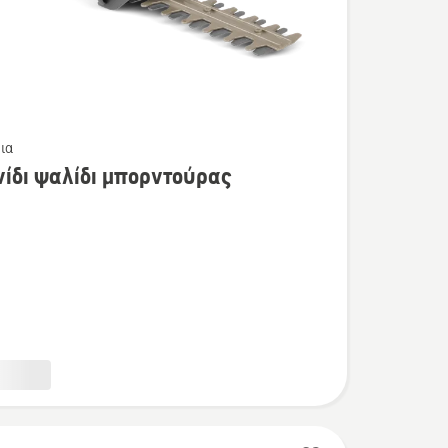
ια
τερες
νίδι ψαλίδι μπορντούρας
ρειες
ι
ούρας