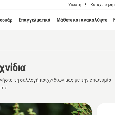
Υποστήριξη
Καταχώρηση 
εσουάρ
Επαγγελματικά
Μάθετε και ανακαλύψτε
χνίδια
νήστε τη συλλογή παιχνιδιών μας με την επωνυμία
rna.