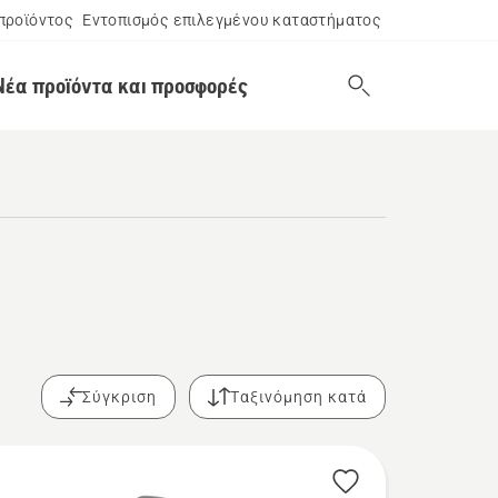
προϊόντος
Εντοπισμός επιλεγμένου καταστήματος
Νέα προϊόντα και προσφορές
Σύγκριση
Ταξινόμηση κατά