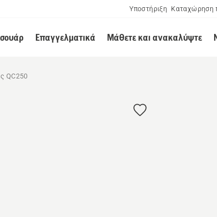
Υποστήριξη
Καταχώρηση 
εσουάρ
Επαγγελματικά
Μάθετε και ανακαλύψτε
ής QC250