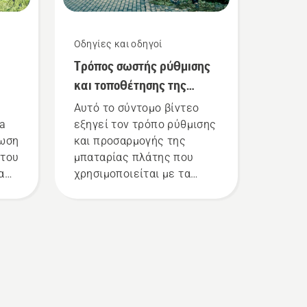
Οδηγίες και οδηγοί
Τρόπος σωστής ρύθμισης
και τοποθέτησης της
ας
μπαταρίας πλάτης
Αυτό το σύντομο βίντεο
na
εξηγεί τον τρόπο ρύθμισης
ίωση
και προσαρμογής της
 του
μπαταρίας πλάτης που
α
χρησιμοποιείται με τα
επαγγελματικά προϊόντα
τε
μπαταρίας Husqvarna. Η
ρη
σωστά τοποθετημένη
μπαταρία πλάτης
εξασφαλίζει πιο άνετη
λώς
εφαρμογή και μειώνει την
κούραση κατά τη χρήση,
ας
επιτρέποντάς σας να