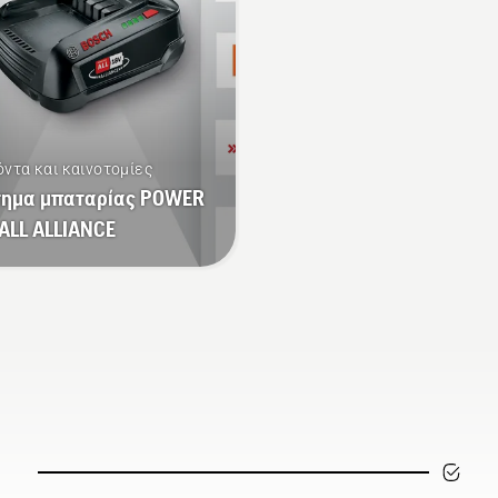
για να ενεργοποιήσετε 
να απενεργοποιήσετε τ
λειτουργία savE.
όντα και καινοτομίες
τημα μπαταρίας POWER
ALL ALLIANCE