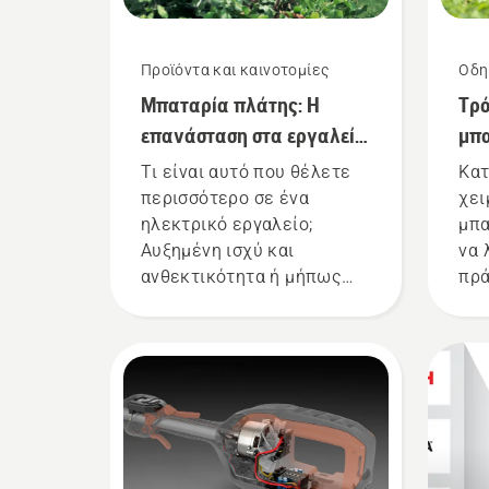
Προϊόντα και καινοτομίες
Οδη
Μπαταρία πλάτης: Η
Τρό
επανάσταση στα εργαλεία
μπα
χειρός με μπαταρία
χε
Τι είναι αυτό που θέλετε
Κατ
περισσότερο σε ένα
χει
ηλεκτρικό εργαλείο;
μπα
Αυξημένη ισχύ και
να 
ανθεκτικότητα ή μήπως
πρά
χαμηλό θόρυβο και μεγάλη
διά
διάρκεια ζωής; Χάρη στη
μπα
λύση με την μπαταρία
πλάτης της εταιρείας μας,
δεν χρειάζεται πλέον να
διαλέξετε. "Με αυτήν τη
λύση τα προϊόντα
μπαταρίας περνούν σε ένα