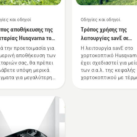
γίες και οδηγοί
Οδηγίες και οδηγοί
πος αποθήκευσης της
Τρόπος χρήσης της
ταρίας Husqvarna τον
λειτουργίας savE σε
ιμώνα
χορτοκοπτικό μπαταρί
ά την προετοιμασία για
Η λειτουργία savE στο
μερινή αποθήκευση των
χορτοκοπτικό Husqvar
ταριών σας, θα πρέπει
έχει σχεδιαστεί για με
λάβετε υπόψη μερικά
των σ.α.λ. της κεφαλής
γματα για μεγαλύτερη
χορτοκοπτικού με τέρμ
ρκεια ζωής των
γκάζι, διατηρώντας
ταριών.
παράλληλα τη ροπή ώσ
να επιτρέπει μεγαλύτε
διάρκεια της μπαταρίας
κατά την κοπή ελαφρού
γρασιδιού. Πατήστε απ
ένα κουμπί στο
χορτοκοπτικό μπαταρί