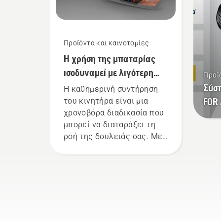
εντελώς καινούριο
επίπεδο", λέει ο Johan
Svennung, Διευθυντής
Προϊόντα και καινοτομίες
προϊόντων της Husqvarna
Η χρήση της μπαταρίας
για τα ηλεκτρικά εργαλεία
χειρός και τα εργαλεία
ισοδυναμεί με λιγότερη
Προϊ
χειρός με μπαταρία.
συντήρηση και ομαλότερη
Σύσ
Η καθημερινή συντήρηση
εργασία
FOR 
του κινητήρα είναι μια
χρονοβόρα διαδικασία που
μπορεί να διαταράξει τη
ροή της δουλειάς σας. Με
τα προϊόντα μπαταρίας
μπορείτε πλέον να
μειώσετε σημαντικά αυτήν
την ταλαιπωρία.