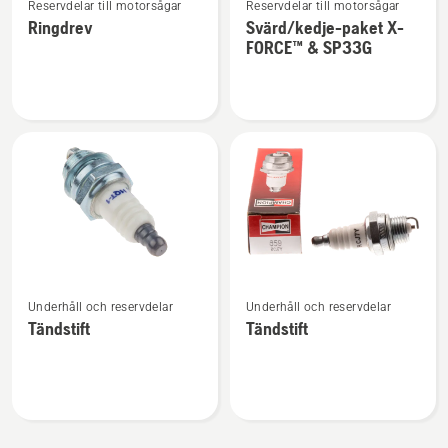
Reservdelar till motorsågar
Reservdelar till motorsågar
mer
mer
Ringdrev
Svärd/kedje-paket X-
information
information
FORCE™ & SP33G
om
om
Ringdrev
Svärd/kedje-
paket
X-
FORCE™
&
SP33G
Se
Se
Underhåll och reservdelar
Underhåll och reservdelar
mer
mer
Tändstift
Tändstift
information
information
om
om
Tändstift
Tändstift