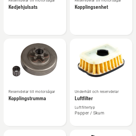
Reservdelar till motorsågar
Reservdelar till motorsågar
mer
mer
Kedjehjulsats
Kopplingsenhet
information
information
om
om
Kedjehjulsats
Kopplingsenhet
Se
Se
Reservdelar till motorsågar
Underhåll och reservdelar
mer
mer
Kopplingstrumma
Luftfilter
information
information
om
om
Luftfiltertyp
Papper / Skum
Kopplingstrumma
Luftfilter