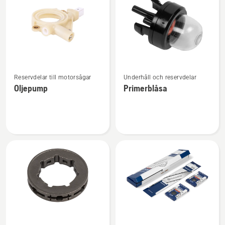
Se
Se
Reservdelar till motorsågar
Underhåll och reservdelar
mer
mer
Oljepump
Primerblåsa
information
information
om
om
Oljepump
Primerblåsa
Se
Se