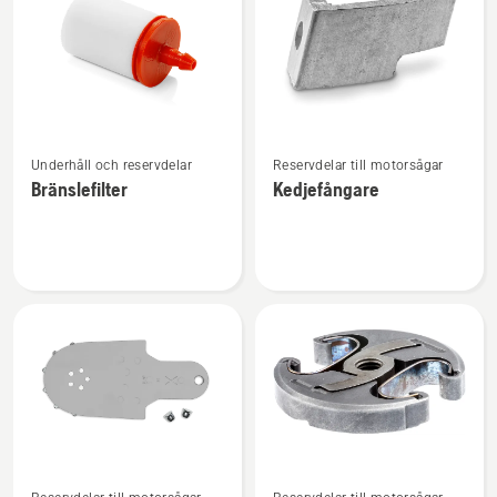
produkter
Se
Se
Underhåll och reservdelar
Reservdelar till motorsågar
mer
mer
Bränslefilter
Kedjefångare
information
information
om
om
Bränslefilter
Kedjefångare
Se
Se