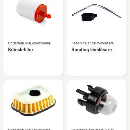
produkter
Se
Se
Underhåll och reservdelar
Reservdelar till lövblåsare
mer
mer
Bränslefilter
Handtag lövblåsare
information
information
om
om
Bränslefilter
Handtag
lövblåsare
Se
Se