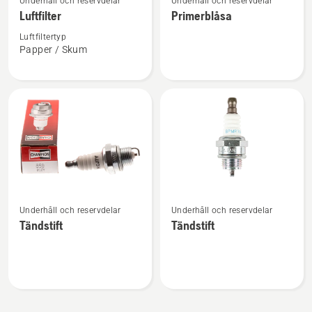
Underhåll och reservdelar
Underhåll och reservdelar
mer
mer
Luftfilter
Primerblåsa
information
information
om
om
Luftfiltertyp
Papper / Skum
Luftfilter
Primerblåsa
Se
Se
Underhåll och reservdelar
Underhåll och reservdelar
mer
mer
Tändstift
Tändstift
information
information
om
om
Tändstift
Tändstift