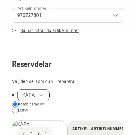
Artikelnummer:
Så här hittar du artikelnumret
Reservdelar
Välj den del som du vill reparera
KÅPA
Choose
Kombinerad vy
Listvy
your
preferred
view
ARTIKEL
ARTIKELNUMMER
type