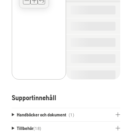
for
the
spare
parts
Supportinnehåll
Handböcker och dokument
(1)
Tillbehör
(
18
)