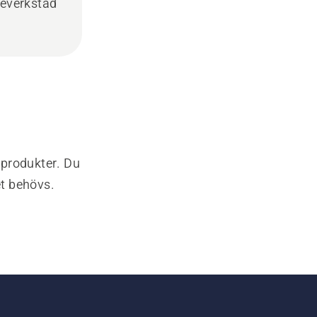
ceverkstad
-produkter. Du
et behövs.