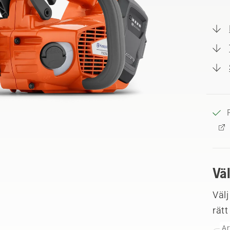
Vä
Välj
rätt
Ar