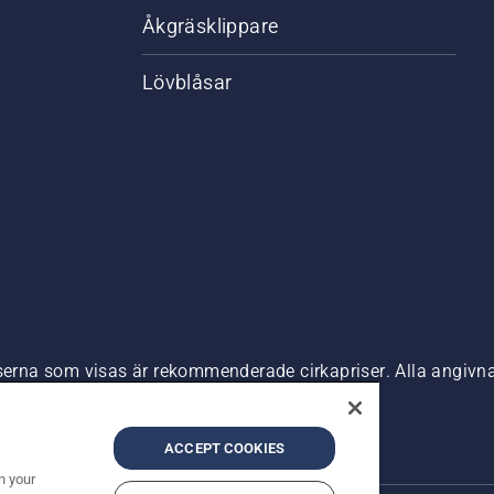
Åkgräsklippare
Lövblåsar
riserna som visas är rekommenderade cirkapriser. Alla angiv
n är tillgänglig för direkt köp.
nde
Företagsinformation
ACCEPT COOKIES
n your