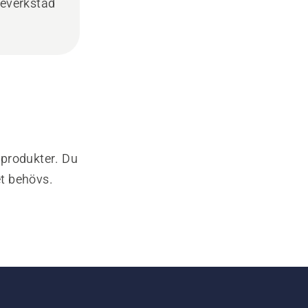
ceverkstad
-produkter. Du
et behövs.