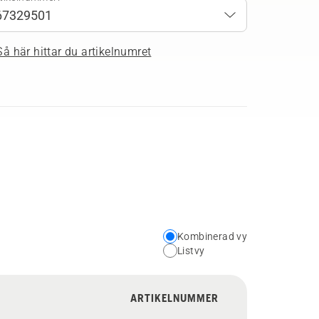
Så här hittar du artikelnumret
Kombinerad vy
Choose
Listvy
your
preferred
ARTIKELNUMMER
view