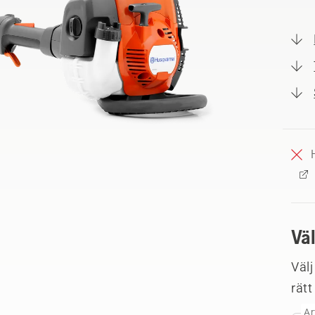
Vä
Välj
rätt
Ar