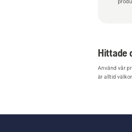
produ
Hittade 
Använd vår pr
är alltid välk