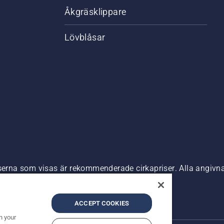
Åkgräsklippare
Lövblåsar
riserna som visas är rekommenderade cirkapriser. Alla angiv
n är tillgänglig för direkt köp.
nde
Företagsinformation
ACCEPT COOKIES
n your