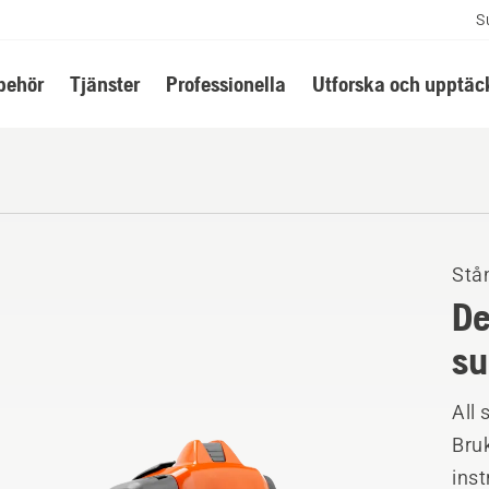
S
lbehör
Tjänster
Professionella
Utforska och upptäc
Stå
De
su
All
Bruk
ins