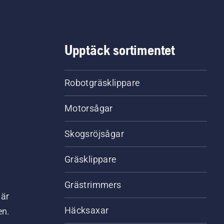
Upptäck sortimentet
Robotgräsklippare
Motorsågar
Skogsröjsågar
Gräsklippare
Grästrimmers
där
Häcksaxar
en.