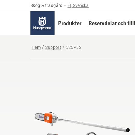
Skog & trädgård
–
FI, Svenska
Produkter
Reservdelar och til
Hem
Support
525P5S