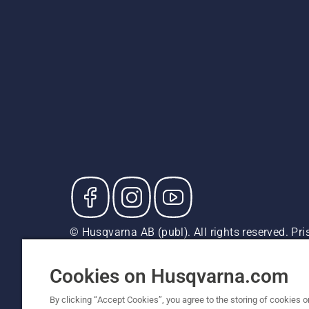
© Husqvarna AB (publ). All rights reserved. P
försäljningspriser (inkl. moms) om inte produkte
Cookiepolicy
Användningsvillkor
Sekretessmeddela
Cookies on Husqvarna.com
By clicking “Accept Cookies”, you agree to the storing of cookies o