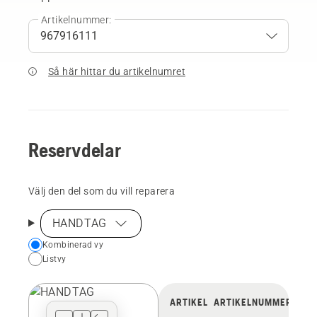
Artikelnummer:
Så här hittar du artikelnumret
Reservdelar
Välj den del som du vill reparera
HANDTAG
Choose
Kombinerad vy
Listvy
your
preferred
view
ARTIKEL
ARTIKELNUMMER
type