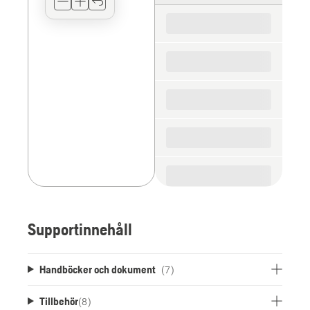
for
the
spare
parts
Supportinnehåll
Handböcker och dokument
(7)
Tillbehör
(
8
)