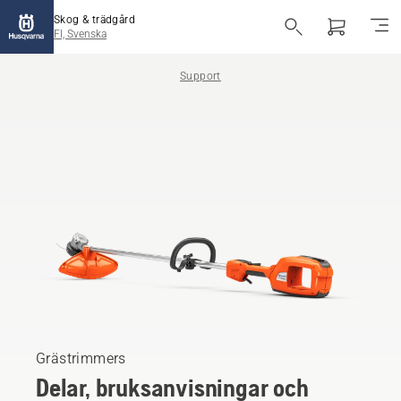
Skog & trädgård
FI, Svenska
Support
Grästrimmers
Delar, bruksanvisningar och