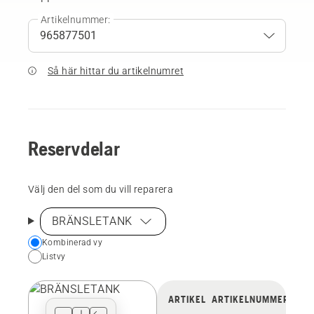
Artikelnummer:
Så här hittar du artikelnumret
Reservdelar
Välj den del som du vill reparera
BRÄNSLETANK
Choose
Kombinerad vy
Listvy
your
preferred
view
ARTIKEL
ARTIKELNUMMER
type