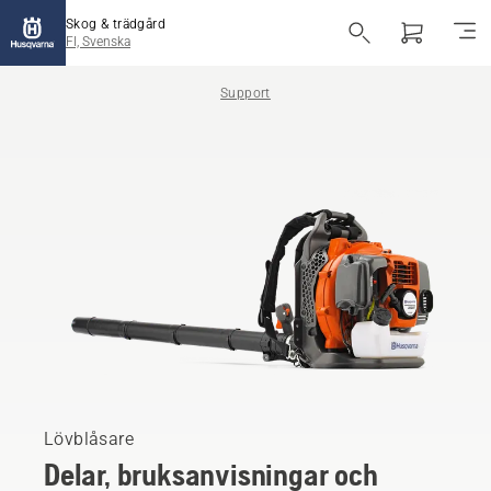
Skog & trädgård
FI, Svenska
Support
Lövblåsare
Delar, bruksanvisningar och