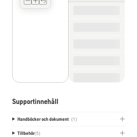
for
the
spare
parts
Supportinnehåll
Handböcker och dokument
(1)
Tillbehör
(
5
)