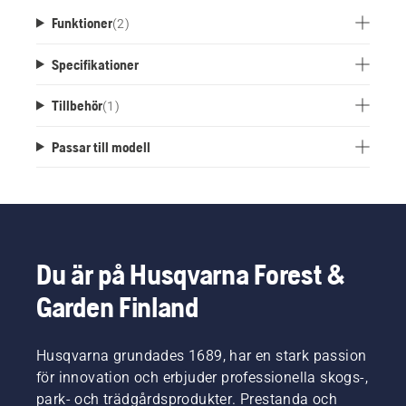
Funktioner
(
2
)
Specifikationer
Tillbehör
(
1
)
Passar till modell
Du är på Husqvarna Forest &
Garden Finland
Husqvarna grundades 1689, har en stark passion
för innovation och erbjuder professionella skogs-,
park- och trädgårdsprodukter. Prestanda och