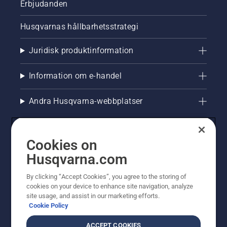
Erbjudanden
Husqvarnas hållbarhetsstrategi
Juridisk produktinformation
Information om e-handel
Andra Husqvarna-webbplatser
Cookies on
Husqvarna.com
By clicking “Accept Cookies”, you agree to the storing of
cookies on your device to enhance site navigation, analyze
site usage, and assist in our marketing efforts.
Cookie Policy
© Husqvarna AB (publ). All rights reserved. Priserna
som visas är rekommenderade cirkapriser. Alla angivna
ACCEPT COOKIES