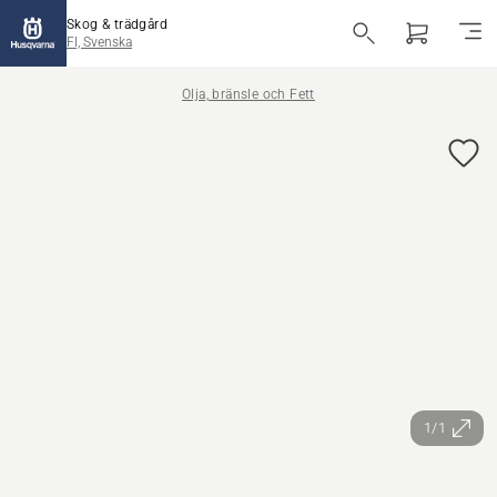
Skog & trädgård
FI, Svenska
Olja, bränsle och Fett
1/1