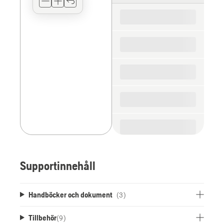
for
the
spare
parts
Supportinnehåll
Handböcker och dokument
(3)
Tillbehör
(
9
)