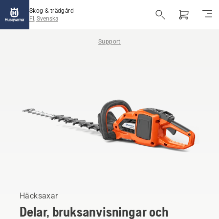
Skog & trädgård
FI, Svenska
Support
Häcksaxar
Delar, bruksanvisningar och