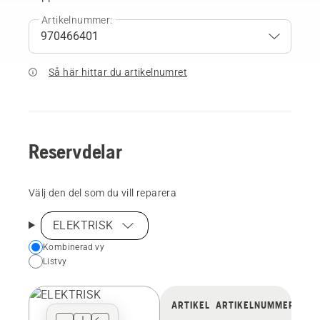
Artikelnummer:
Så här hittar du artikelnumret
Reservdelar
Välj den del som du vill reparera
ELEKTRISK
Choose
Kombinerad vy
Listvy
your
preferred
view
ARTIKEL
ARTIKELNUMMER
type