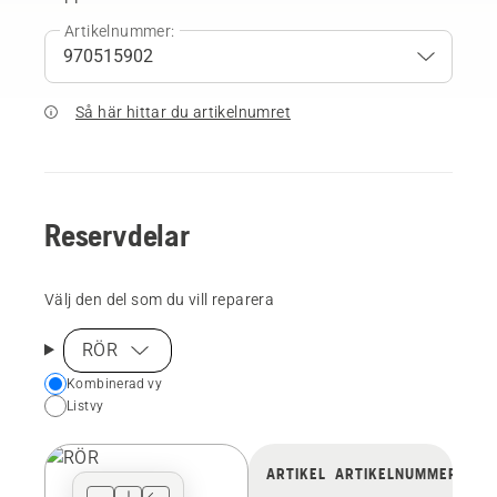
Artikelnummer:
Så här hittar du artikelnumret
Reservdelar
Välj den del som du vill reparera
RÖR
Choose
Kombinerad vy
Listvy
your
preferred
view
ARTIKEL
ARTIKELNUMMER
type