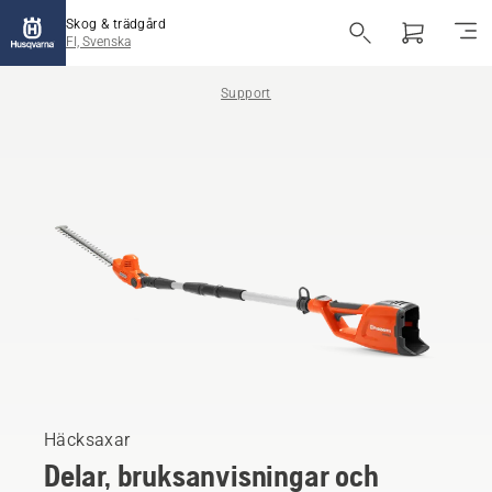
Skog & trädgård
FI, Svenska
Support
Häcksaxar
Delar, bruksanvisningar och