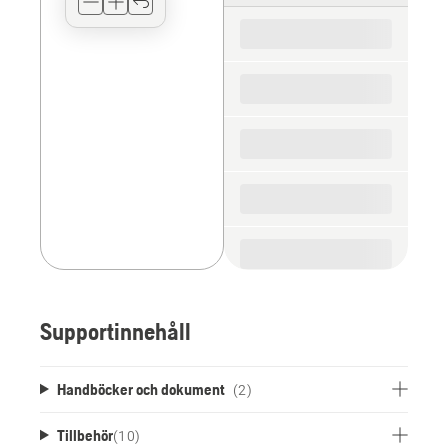
for
the
spare
parts
Supportinnehåll
Handböcker och dokument
(2)
Tillbehör
(
10
)