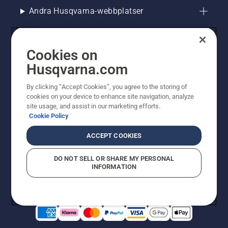
Andra Husqvarna-webbplatser
Cookies on
Husqvarna.com
By clicking “Accept Cookies”, you agree to the storing of
cookies on your device to enhance site navigation, analyze
site usage, and assist in our marketing efforts.
Cookie Policy
© Husqvarna AB (publ). All rights reserved. Priserna
som visas är rekommenderade cirkapriser. Alla angivna
ACCEPT COOKIES
priser är rekommenderade försäljningspriser (inkl.
moms) om inte produkten är tillgänglig för direkt köp.
DO NOT SELL OR SHARE MY PERSONAL
Cookiepolicy
Användningsvillkor
Sekretessmeddelande
INFORMATION
Företagsinformation