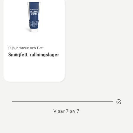
Se
Olja, bränsle och Fett
mer
Smörjfett, rullningslager
information
om
Smörjfett,
rullningslager
Visar 7 av 7