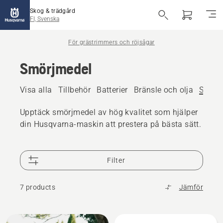
Skog & trädgård
FI, Svenska
För grästrimmers och röjsågar
Smörjmedel
Visa alla
Tillbehör
Batterier
Bränsle och olja
Smörj
Upptäck smörjmedel av hög kvalitet som hjälper
din Husqvarna-maskin att prestera på bästa sätt.
Filter
7 products
Jämför
Alla