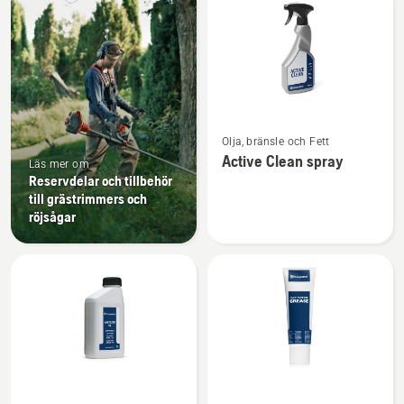
produkter
Se
Olja, bränsle och Fett
mer
Active Clean spray
Läs mer om
information
Reservdelar och tillbehör
om
till grästrimmers och
Active
röjsågar
Clean
spray
Se
Se