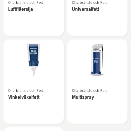
Olja, bränsle och Fett
Olja, bränsle och Fett
mer
mer
Luftfilterolja
Universalfett
information
information
om
om
Luftfilterolja
Universalfett
Se
Se
Olja, bränsle och Fett
Olja, bränsle och Fett
mer
mer
Vinkelväxelfett
Multispray
information
information
om
om
Vinkelväxelfett
Multispray