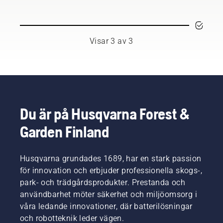
för att
respekterade
Du
förhindra
ambassadörer
kanske
att
bland
behöver
motorsågkedjan
världens
byta olja
Visar 3 av 3
överhettas
främsta
oftare
vid
professionella
under
sågning
användare
dammiga,
och för
inom
smutsiga
att
skog-
förhållanden.
säkerställa
och
Det finns
att den
parkskötsel.
två sätt
Du är på Husqvarna Forest &
rör sig
Tillsammans
att
Garden Finland
fritt från
utgör de
tappa ur
svärdsfriktion.
vårt H-
oljan.
Det ger
team.
Båda
svärd
Husqvarna grundades 1689, har en stark passion
Och de
visas i
och
ställer
den här
för innovation och erbjuder professionella skogs-,
kedja
otroligt
videon.
park- och trädgårdsprodukter. Prestanda och
lång
höga
användbarhet möter säkerhet och miljöomsorg i
livslängd.
krav på
våra ledande innovationer, där batterilösningar
Följ
sin
anvisningarna
och robotteknik leder vägen.
utrustning.