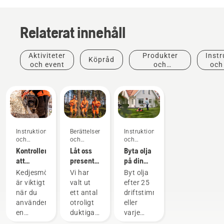
Relaterat innehåll
Aktiviteter
Produkter
Instr
Köpråd
och event
och
och
innovationer
Instruktioner
Berättelser
Instruktioner
och
och
och
guider
inspiration
guider
Kontrollera
Låt oss
Byta olja
att
presentera
på din
kedjesmörjningen
Husqvarnas
gräsklippare
Kedjesmörjning
Vi har
Byt olja
fungerar
H-Team
från
är viktigt
valt ut
efter 25
på din
– våra
Husqvarna
när du
ett antal
driftstimmar
motorsåg
mest
använder
otroligt
eller
krävande
en
duktiga
varje
användare
motorsåg
och
säsong.