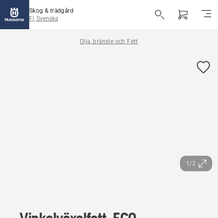
Skog & trädgård
FI, Svenska
Olja, bränsle och Fett
1/2
Vinkelväxelfett, ECO