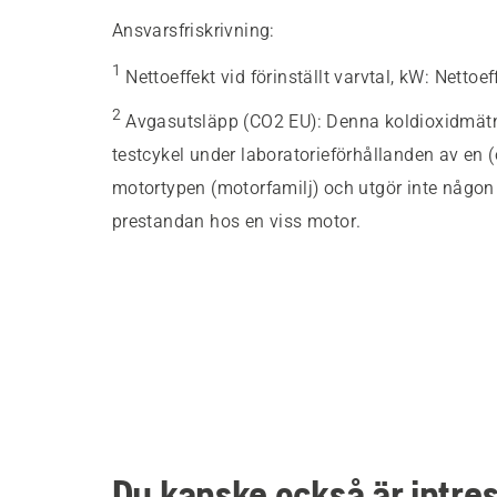
Ansvarsfriskrivning:
1
Nettoeffekt vid förinställt varvtal, kW
:
Nettoef
2
Avgasutsläpp (CO2 EU)
:
Denna koldioxidmätnin
testcykel under laboratorieförhållanden av en 
motortypen (motorfamilj) och utgör inte någon u
prestandan hos en viss motor.
Du kanske också är intre