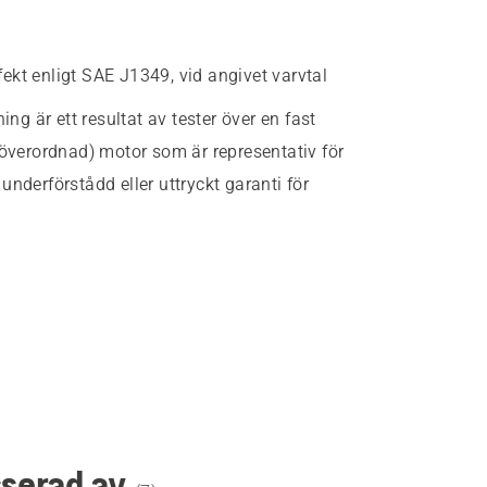
fekt enligt SAE J1349, vid angivet varvtal
g är ett resultat av tester över en fast
(överordnad) motor som är representativ för
nderförstådd eller uttryckt garanti för
sserad av