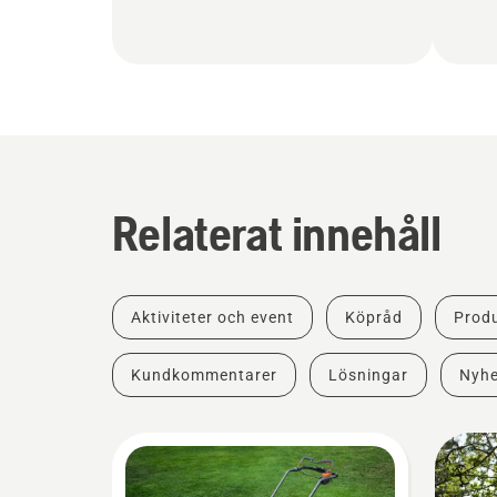
Relaterat innehåll
Aktiviteter och event
Köpråd
Produ
Kundkommentarer
Lösningar
Nyhe