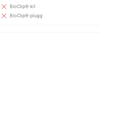
BioClip® kit
BioClip® plugg