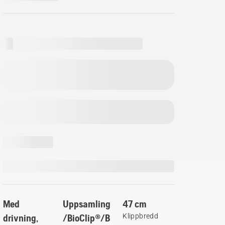
Med
Uppsamling
47 cm
drivning,
/BioClip®/B
Klippbredd