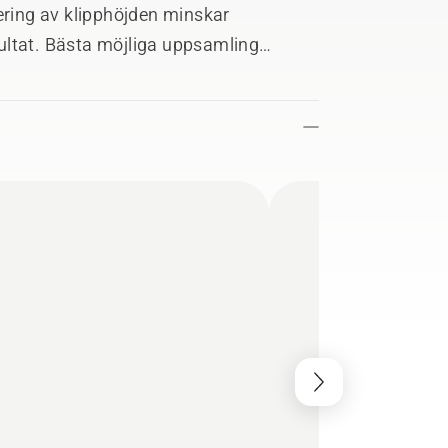
ering av klipphöjden minskar
ultat. Bästa möjliga uppsamling
lket gör den snygg och prydlig.