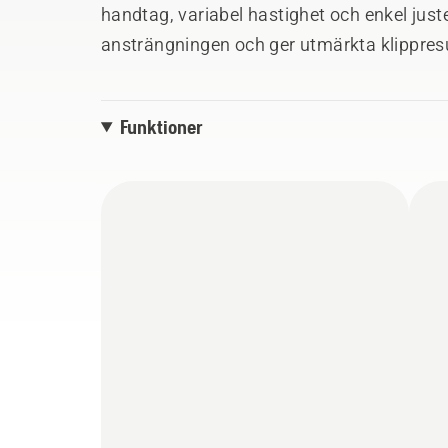
handtag, variabel hastighet och enkel just
ansträngningen och ger utmärkta klippres
lämnar mindre gräsklipp på gräsmattan, vi
Funktioner