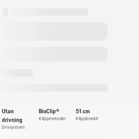
Utan
BioClip®
51 cm
drivning
Klippmetoder
Klippbredd
Drivsystem