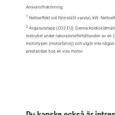
Ansvarsfriskrivning:
1
Nettoeffekt vid förinställt varvtal, kW
:
Nettoef
2
Avgasutsläpp (CO2 EU)
:
Denna koldioxidmätnin
testcykel under laboratorieförhållanden av en 
motortypen (motorfamilj) och utgör inte någon u
prestandan hos en viss motor.
Du kanske också är intre