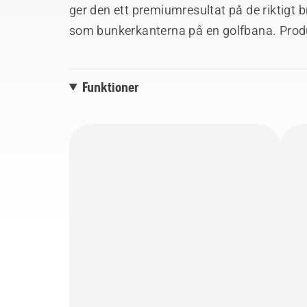
ger den ett premiumresultat på de riktigt
som bunkerkanterna på en golfbana. Prod
gör att den kan användas i sluttningar på u
Funktioner