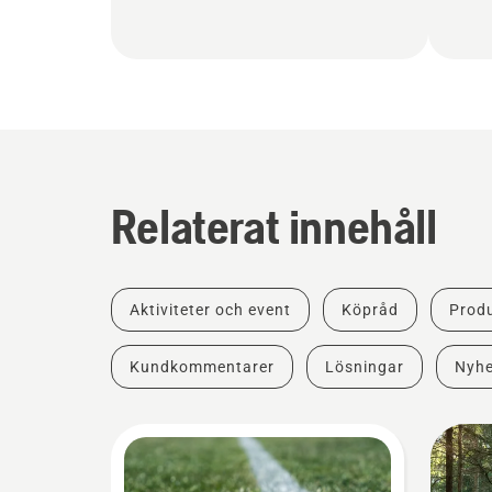
Relaterat innehåll
Aktiviteter och event
Köpråd
Produ
Kundkommentarer
Lösningar
Nyhe