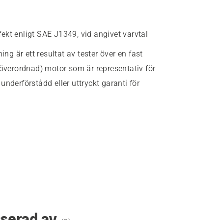
fekt enligt SAE J1349, vid angivet varvtal
g är ett resultat av tester över en fast
(överordnad) motor som är representativ för
nderförstådd eller uttryckt garanti för
sserad av