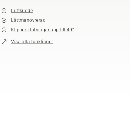
Luftkudde
Lättmanövrerad
Klipper i lutningar upp till 40°
Visa alla funktioner