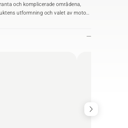
 branta och komplicerade områdena,
uktens utformning och valet av motor
pp till 40°.