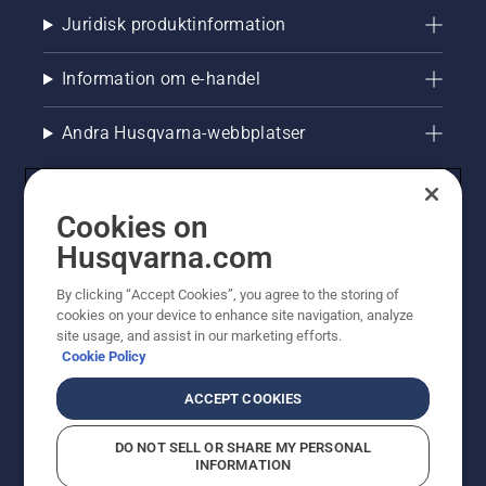
sig.
Juridisk produktinformation
Information om e-handel
Andra Husqvarna-webbplatser
Cookies on
Husqvarna.com
By clicking “Accept Cookies”, you agree to the storing of
cookies on your device to enhance site navigation, analyze
site usage, and assist in our marketing efforts.
Cookie Policy
© Husqvarna AB (publ). All rights reserved. Priserna
som visas är rekommenderade cirkapriser. Alla angivna
ACCEPT COOKIES
priser är rekommenderade försäljningspriser (inkl.
moms) om inte produkten är tillgänglig för direkt köp.
DO NOT SELL OR SHARE MY PERSONAL
Cookiepolicy
Användningsvillkor
Sekretessmeddelande
INFORMATION
Företagsinformation