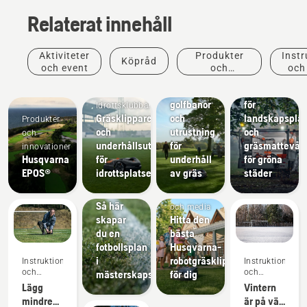
Relaterat innehåll
Aktiviteter
Produkter
Instr
Köpråd
Golfbanor
och event
och
och
Gräsklippare
Kommuner
innovationer
för
Utrustning
golfbanor
för
Idrottsklubbar
Gräsklippare
och
landskapsplan
Produkter
och
utrustning
och
och
underhållsutrustning
för
gräsmattevår
innovationer
Husqvarna
för
underhåll
för gröna
Instruktioner
EPOS®
idrottsplatser
av gräs
städer
och
guider
Nyheter
Så här
och media
skapar
Hitta den
du en
bästa
fotbollsplan
Husqvarna-
i
robotgräsklipparen
Instruktioner
Instruktioner
och
och
mästerskapsklass
för dig
guider
guider
Lägg
Vintern
mindre
är på väg