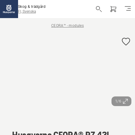
Skog & trädgård
FI, Svenska
CEORA™ - modules
1/6
Husqvarna CEORA® RZ 43L