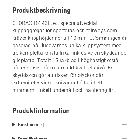
Produktbeskrivning
CEORA® RZ 43L, ett specialutvecklat
klippaggregat för sportgräs och fairways som
kräver klipphöjder ner till 10 mm. Utformningen är
baserad på Husqvarnas unika klippsystem med
tre kompletta knivtallrikar inklusive en skyddande
glidplatta. Totalt 15 rakblad i höghastighetstål
håller gräset på en utmärkt kvalitetsnivå. En
skyddszon gör att risken för olyckor där
extremiteter vidrör knivarna hålls till ett
minimum. Enkelt underhåll och hantering är
möjligt tack vare en ergonomisk och unik
serviceposition, vilket innebär att klippaggregatet
Produktinformation
snabbt kan fällas upp för enkel åtkomst till
knivtallrikar eller för rengöring med vattenslang
Funktioner
(
7
)
(IPX5-klassad).
Specifikationer