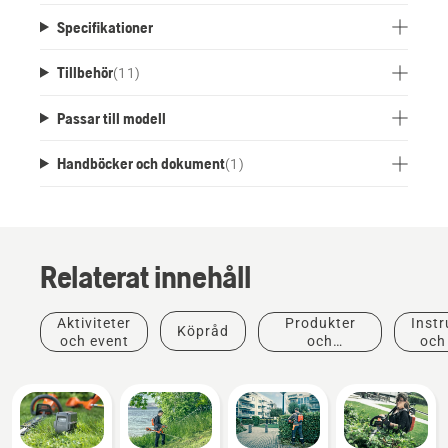
batterisystemet. USB standardladdare och kabel
Specifikationer
ingår inte.
Tillbehör
(
11
)
Passar till modell
Handböcker och dokument
(
1
)
Relaterat innehåll
Aktiviteter
Produkter
Instr
Köpråd
och event
och
och
innovationer