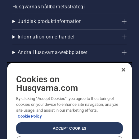
Husqvarnas hållbarhetsstrategi
Juridisk produktinformation
Information om e-handel
Andra Husqvarna-webbplatser
Cookies on
Husqvarna.com
By clicking “Accept Cookies”, you agree to the storing of
cookies on your device to enhance site navigation, analyze
site usage, and assist in our marketing efforts.
Cookie Policy
© Husqvarna AB (publ). All rights reserved. Priserna
som visas är rekommenderade cirkapriser. Alla angivna
ACCEPT COOKIES
priser är rekommenderade försäljningspriser (inkl.
moms) om inte produkten är tillgänglig för direkt köp.