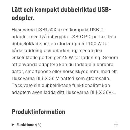
Lätt och kompakt dubbelriktad USB-
adapter.
Husqvarna USB150X är en kompakt USB-C-
adapter med två inbyggda USB-C PD-portar. Den
dubbelriktade porten stöder upp till 100 W för
både laddning och urladdning, medan den
enkelriktade porten ger 45 W för laddning. Genom
att använda adaptern kan du ladda din bärbara
dator, smartphone eller hörselskydd mm. med ett
Husqvarna BLi-X 36 V-batteri som strömkälla.
Tack vare sin dubbelriktade funktionalitet kan
adaptern även ladda ditt Husqvarna BLi-X 36V-
batteri via en vanlig USB-C PD-kompatibel
strömkälla, såsom USB-C PD-laddare eller
Produktinformation
powerbank. Den robusta designen gör denna
adapter väldigt användbar för proffs på området.
Funktioner
(
6
)
Ingår i det flexibla Husqvarna BLi-X 36V