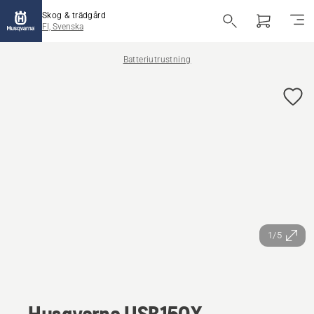
Skog & trädgård
FI, Svenska
Batteriutrustning
1/5
Husqvarna USB150X