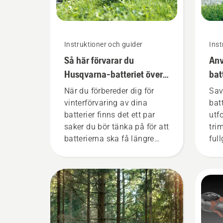
Instruktioner och guider
Inst
Så här förvarar du
Anv
Husqvarna-batteriet över
bat
vintern
När du förbereder dig för
Sav
vinterförvaring av dina
bat
batterier finns det ett par
utf
saker du bör tänka på för att
tri
batterierna ska få längre
ful
livslängd.
vri
anv
batt
grä
på 
bat
att