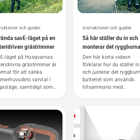
ruktioner och guider
Instruktioner och guider
ända savE-läget på en
Så här ställer du in och
teridriven grästrimmer
monterar det ryggburn
batteriet korrekt
E-läget på Husqvarnas
Den här korta videon
teridrivna grästrimmer är
förklarar hur du ställer in
ormat för att sänka
och justerar det ryggbur
mmerhuvudets varvtal i
batteriet som används
lgasläge, samtidigt som
tillsammans med
dmomentet behålls så att
Husqvarnas professionel
ändaren kan spara
batteriprodukter. Ett batt
eri vid lätt
som sitter som det ska g
sklippning. Tryck bara
att du kan arbeta mer
en knapp på den
bekvämt och att du inte b
teridrivna trimmern för
lika trött, så att du kan
 aktivera och avaktivera
arbeta längre utan avbrot