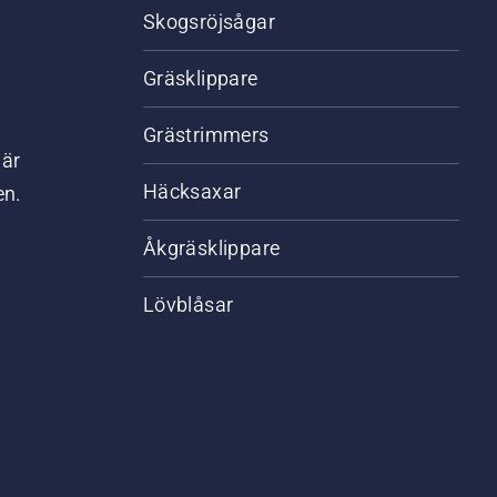
Skogsröjsågar
Gräsklippare
Grästrimmers
där
Häcksaxar
en.
Åkgräsklippare
Lövblåsar