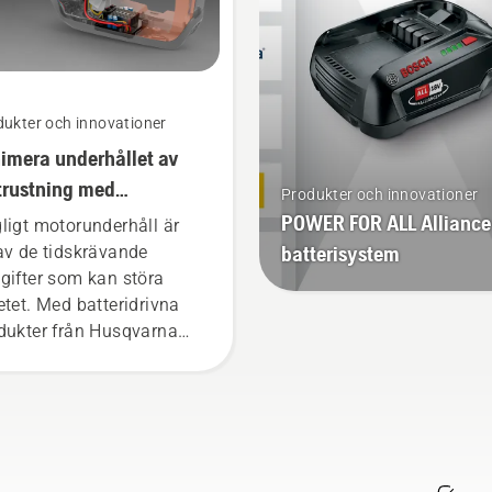
E-läget.
ukter och innovationer
imera underhållet av
trustning med
Produkter och innovationer
teridrivna verktyg
POWER FOR ALL Alliance
ligt motorunderhåll är
batterisystem
av de tidskrävande
gifter som kan störa
etet. Med batteridrivna
dukter från Husqvarna
skar detta krångel
evärt.