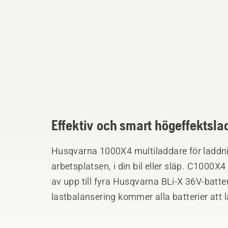
Effektiv och smart högeffektslad
Husqvarna 1000X4 multiladdare för laddning
arbetsplatsen, i din bil eller släp. C1000
av upp till fyra Husqvarna BLi-X 36V-batter
lastbalansering kommer alla batterier att 
IPX4-klassificeringen för vattentäthet för 
Laddare, transportlåda och förvaring – mult