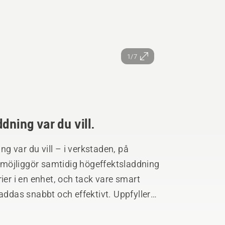
1/7
dning var du vill.
 var du vill – i verkstaden, på
X4 möjliggör samtidig högeffektsladdning
ier i en enhet, och tack vare smart
laddas snabbt och effektivt. Uppfyller
användning i alla väderförhållanden.
iladdaren erbjuder en allt-i-ett-lösning