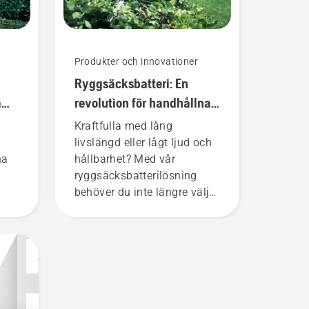
Produkter och innovationer
Ryggsäcksbatteri: En
a
revolution för handhållna,
batteridrivna
Kraftfulla med lång
motorverktyg
livslängd eller lågt ljud och
na
hållbarhet? Med vår
ryggsäcksbatterilösning
behöver du inte längre välja.
la
”Det här tar batteriutbudet
eri
till en helt ny nivå”, säger
ör
Johan Svennung,
produktchef på avdelningen
lir
för el- och batteridrivna
handhållna produkter på
t.
Husqvarna.