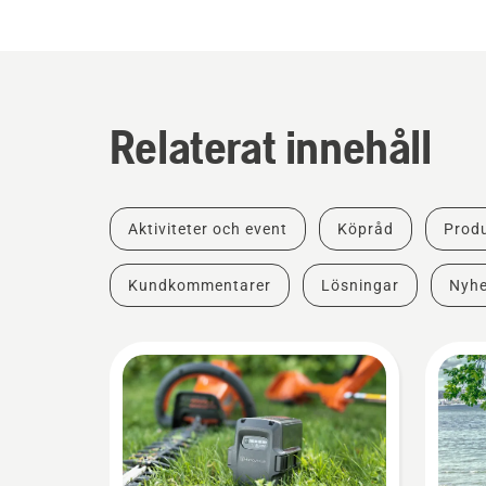
Relaterat innehåll
Aktiviteter och event
Köpråd
Produ
Kundkommentarer
Lösningar
Nyhe