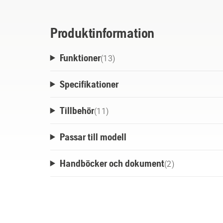
för tidsbesparande hantering av batterier. B
Produktinformation
Funktioner
(
13
)
Specifikationer
Tillbehör
(
11
)
Passar till modell
Handböcker och dokument
(
2
)