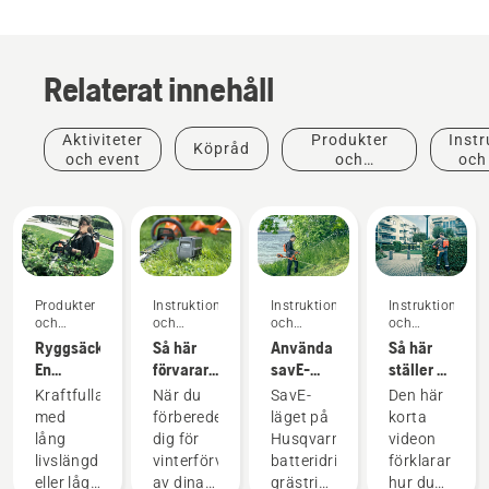
Relaterat innehåll
Aktiviteter
Produkter
Instr
Köpråd
och event
och
och
innovationer
Produkter
Instruktioner
Instruktioner
Instruktioner
och
och
och
och
innovationer
guider
guider
guider
Ryggsäcksbatteri:
Så här
Använda
Så här
En
förvarar
savE-
ställer du
revolution
du
läget på
in och
Kraftfulla
När du
SavE-
Den här
för
Husqvarna-
en
monterar
med
förbereder
läget på
korta
handhållna,
batteriet
batteridriven
det
lång
dig för
Husqvarnas
videon
batteridrivna
över
grästrimmer
ryggburna
livslängd
vinterförvaring
batteridrivna
förklarar
motorverktyg
vintern
batteriet
eller lågt
av dina
grästrimmer
hur du