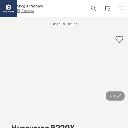
Skog & trädgård
FI, Svenska
Batteriutrustning
1/3
Husqvarna B220X