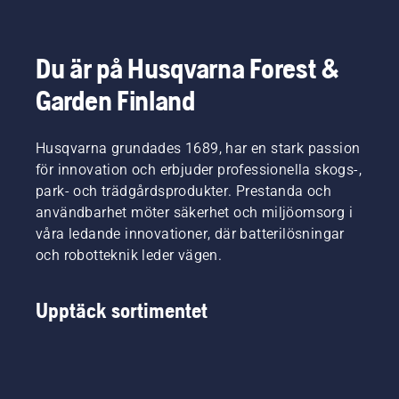
Husqvarna
batteridrivna
på den
mer
minskar
handhållna
batteridrivna
bekvämt
detta
produkter
trimmern
och att
krångel
på
för att
du inte
Du är på Husqvarna Forest &
avsevärt.
Husqvarna.
aktivera
blir lika
Garden Finland
och
trött, så
avaktivera
att du
savE-
kan
Husqvarna grundades 1689, har en stark passion
läget.
arbeta
längre
för innovation och erbjuder professionella skogs-,
utan
park- och trädgårdsprodukter. Prestanda och
avbrott.
användbarhet möter säkerhet och miljöomsorg i
våra ledande innovationer, där batterilösningar
och robotteknik leder vägen.
Upptäck sortimentet