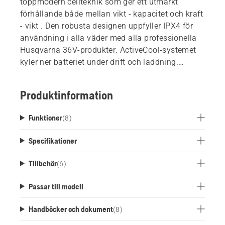
toppmodern cellteknik som ger ett utmärkt
förhållande både mellan vikt - kapacitet och kraft
- vikt . Den robusta designen uppfyller IPX4 för
användning i alla väder med alla professionella
Husqvarna 36V-produkter. ActiveCool-systemet
kyler ner batteriet under drift och laddning.
Förberett för Bluetooth™- anslutning till
Husqvarna Fleet Services™.
Produktinformation
Funktioner
(
8
)
Specifikationer
Tillbehör
(
6
)
Passar till modell
Handböcker och dokument
(
8
)