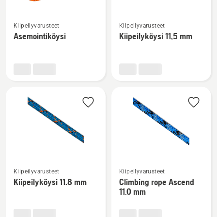
Katso
Katso
Kiipeilyvarusteet
Kiipeilyvarusteet
lisätietoja
lisätietoja
Asemointiköysi
Kiipeilyköysi 11,5 mm
tuotteesta
tuotteesta
Asemointiköysi
Kiipeilyköysi
11,5
mm
Katso
Katso
Kiipeilyvarusteet
Kiipeilyvarusteet
lisätietoja
lisätietoja
Kiipeilyköysi 11.8 mm
Climbing rope Ascend
tuotteesta
tuotteesta
11.0 mm
Kiipeilyköysi
Climbing
11.8
rope