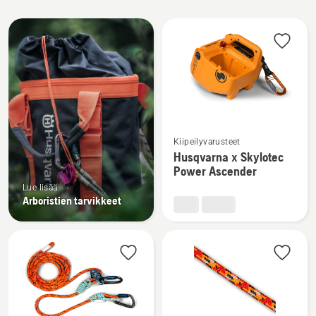
Kaikki
tuotteet
Katso
Kiipeilyvarusteet
lisätietoja
Husqvarna x Skylotec
tuotteesta
Power Ascender
Husqvarna
Lue lisää
x
Arboristien tarvikkeet
Skylotec
Power
Ascender