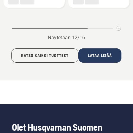
kahdella
yhdellä
silmukalla
renkaalla
Näytetään 12/16
KATSO KAIKKI TUOTTEET
LATAA LISÄÄ
Olet Husqvarnan Suomen