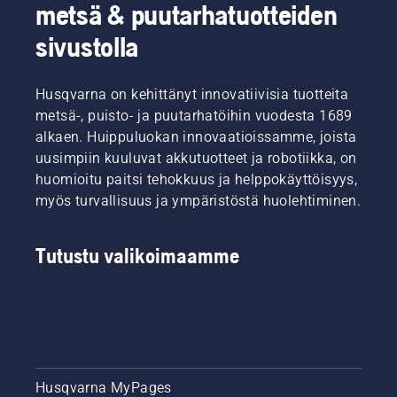
metsä & puutarhatuotteiden
sivustolla
Husqvarna on kehittänyt innovatiivisia tuotteita
metsä-, puisto- ja puutarhatöihin vuodesta 1689
alkaen. Huippuluokan innovaatioissamme, joista
uusimpiin kuuluvat akkutuotteet ja robotiikka, on
huomioitu paitsi tehokkuus ja helppokäyttöisyys,
myös turvallisuus ja ympäristöstä huolehtiminen.
Tutustu valikoimaamme
Husqvarna MyPages