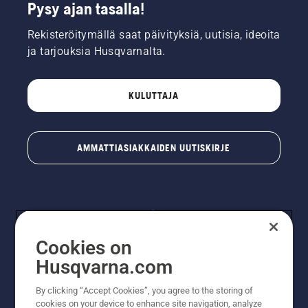
Pysy ajan tasalla!
Rekisteröitymällä saat päivityksiä, uutisia, ideoita
ja tarjouksia Husqvarnalta.
KULUTTAJA
AMMATTIASIAKKAIDEN UUTISKIRJE
Cookies on
Husqvarna.com
By clicking “Accept Cookies”, you agree to the storing of
© Husqvarna AB (publ). Kaikki oikeudet pidätetään.
cookies on your device to enhance site navigation, analyze
Hinnat ovat suositushintoja. Varaamme oikeudet