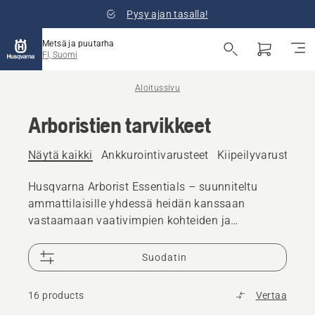
Pysy ajan tasalla!
Metsä ja puutarha
FI, Suomi
Aloitussivu
Arboristien tarvikkeet
Näytä kaikki
Ankkurointivarusteet
Kiipeilyvarusteet
Husqvarna Arborist Essentials – suunniteltu
ammattilaisille yhdessä heidän kanssaan
vastaamaan vaativimpien kohteiden ja
olosuhteiden tarpeisiin.
Suodatin
16 products
Vertaa