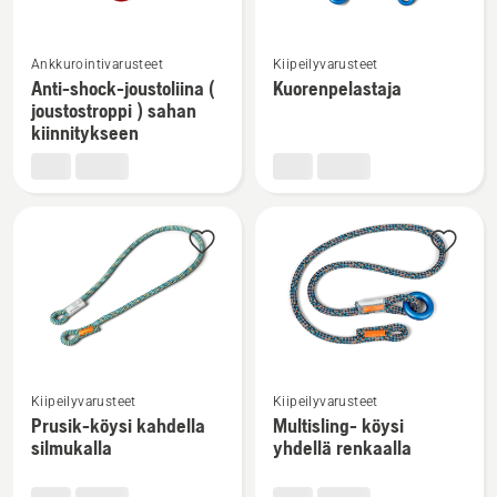
Katso
Katso
Ankkurointivarusteet
Kiipeilyvarusteet
lisätietoja
lisätietoja
Anti-shock-joustoliina (
Kuorenpelastaja
tuotteesta
tuotteesta
joustostroppi ) sahan
Anti-
Kuorenpelastaja
kiinnitykseen
shock-
joustoliina
(
joustostroppi
)
sahan
kiinnitykseen
Katso
Katso
Kiipeilyvarusteet
Kiipeilyvarusteet
lisätietoja
lisätietoja
Prusik-köysi kahdella
Multisling- köysi
tuotteesta
tuotteesta
silmukalla
yhdellä renkaalla
Prusik-
Multisling-
köysi
köysi