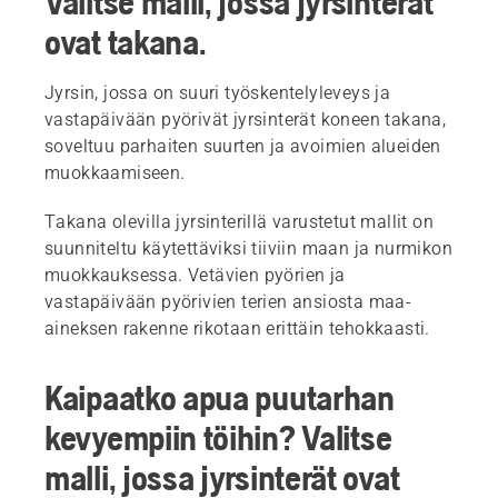
Valitse malli, jossa jyrsinterät
ovat takana.
Jyrsin, jossa on suuri työskentelyleveys ja
vastapäivään pyörivät jyrsinterät koneen takana,
soveltuu parhaiten suurten ja avoimien alueiden
muokkaamiseen.
Takana olevilla jyrsinterillä varustetut mallit on
suunniteltu käytettäviksi tiiviin maan ja nurmikon
muokkauksessa. Vetävien pyörien ja
vastapäivään pyörivien terien ansiosta maa-
aineksen rakenne rikotaan erittäin tehokkaasti.
Kaipaatko apua puutarhan
kevyempiin töihin? Valitse
malli, jossa jyrsinterät ovat