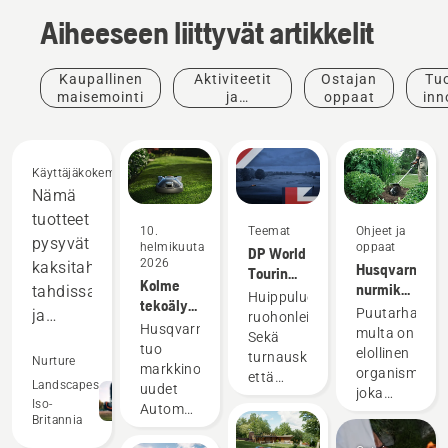
Aiheeseen liittyvät artikkelit
Kaupallinen
Aktiviteetit
Ostajan
Tuo
maisemointi
ja
oppaat
inn
tapahtumat
Käyttäjäkokemuksia
Nämä
tuotteet
10.
Teemat
Ohjeet ja
pysyvät
helmikuuta
oppaat
DP World
2026
kaksitahtikoneiden
Husqvarnan
Tourin
Kolme
nurmikonhoitov
tahdissa
virallinen
Huippuluokan
tekoälypohjaista
maanmuokka
robottiruohonleikkurikumppani
Puutarhan
ja
ruohonleikkuuta.
robottiruohonleikkuria
Husqvarnan
multa on
Sekä
toimivat
pienemmille
tuo
elollinen
turnauskiertueella
monilla
Nurture
pihoille
markkinoille
organismi,
että
osa-
Landscapes
uudet
joka
kotipihallasi.
Iso-
Automower®-
alueilla
tarvitsee
Britannia
robottiruohonleikkurit
ilmaa,
niitä