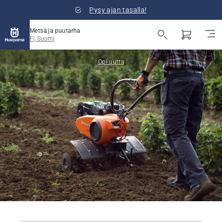
Pysy ajan tasalla!
Metsä ja puutarha
FI, Suomi
Opi uutta