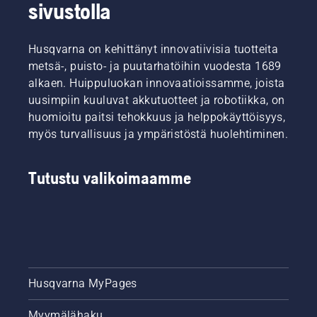
huomioida
sivustolla
ennen
tuotteen
ostamista.
Husqvarna on kehittänyt innovatiivisia tuotteita
metsä-, puisto- ja puutarhatöihin vuodesta 1689
alkaen. Huippuluokan innovaatioissamme, joista
uusimpiin kuuluvat akkutuotteet ja robotiikka, on
huomioitu paitsi tehokkuus ja helppokäyttöisyys,
myös turvallisuus ja ympäristöstä huolehtiminen.
Tutustu valikoimaamme
Husqvarna MyPages
Myymälähaku