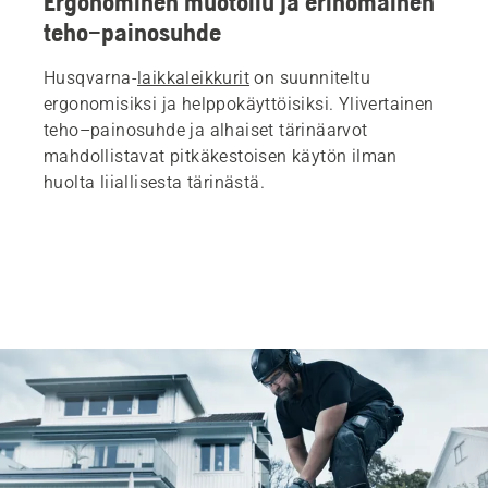
Ergonominen muotoilu ja erinomainen
teho–painosuhde
Husqvarna-
laikkaleikkurit
on suunniteltu
ergonomisiksi ja helppokäyttöisiksi. Ylivertainen
teho–painosuhde ja alhaiset tärinäarvot
mahdollistavat pitkäkestoisen käytön ilman
huolta liiallisesta tärinästä.