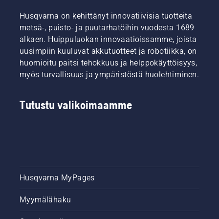
Husqvarna on kehittänyt innovatiivisia tuotteita
metsä-, puisto- ja puutarhatöihin vuodesta 1689
alkaen. Huippuluokan innovaatioissamme, joista
uusimpiin kuuluvat akkutuotteet ja robotiikka, on
huomioitu paitsi tehokkuus ja helppokäyttöisyys,
myös turvallisuus ja ympäristöstä huolehtiminen.
Tutustu valikoimaamme
Husqvarna MyPages
Myymälähaku