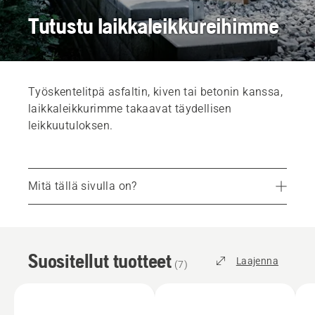
Tutustu laikkaleikkureihimme
Työskentelitpä asfaltin, kiven tai betonin kanssa,
laikkaleikkurimme takaavat täydellisen
leikkuutuloksen.
Mitä tällä sivulla on?
Suositellut tuotteet
Palvelut
Suositellut tuotteet
Osat ja lisävarusteet
Laajenna
(
7
)
Etsi jälleenmyyjä