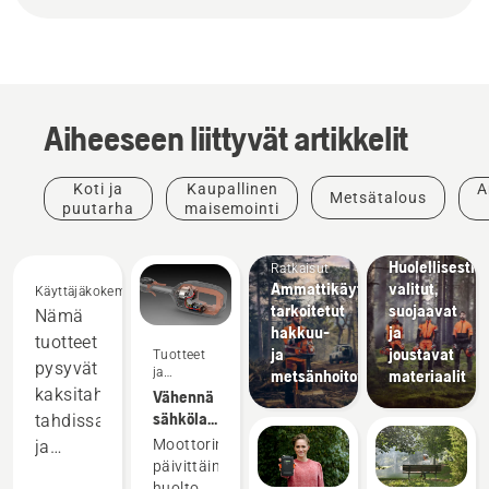
Aiheeseen liittyvät artikkelit
Tuotteet
ja
Koti ja
Kaupallinen
A
Metsätalous
innovaatiot
puutarha
maisemointi
Husqvarna-
suojavaatteet:
Huolellisesti
Ratkaisut
Ammattikäyttöön
valitut,
Käyttäjäkokemuksia
tarkoitetut
suojaavat
Nämä
hakkuu-
ja
tuotteet
ja
joustavat
Tuotteet
pysyvät
ja
metsänhoitovälineet
materiaalit
innovaatiot
kaksitahtikoneiden
Vähennä
sähkölaitteiden
tahdissa
huoltotarvetta
Moottorin
ja
akkukäyttöisillä
päivittäinen
toimivat
työkaluilla
huolto