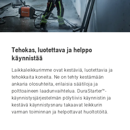
Tehokas, luotettava ja helppo
käynnistää
Laikkaleikkurimme ovat kestäviä, luotettavia ja
tehokkaita koneita. Ne on tehty kestämään
ankaria olosuhteita, erilaisia säätiloja ja
polttoaineen laadunvaihtelua. DuraStarter™-
käynnistysjärjestelmän pölytiivis käynnistin ja
kestävä käynnistysnaru takaavat leikkurin
varman toiminnan ja helpottavat huoltotöitä.