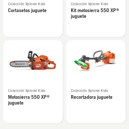
Colección Xplorer Kids
Colección Xplorer Kids
más
más
Cortasetos juguete
Kit motosierra 550 XP®
detalles
detalles
juguete
sobre
sobre
Cortasetos
Kit
juguete
motosierra
550 XP®
juguete
Ver
Ver
Colección Xplorer Kids
Colección Xplorer Kids
más
más
Motosierra 550 XP®
Recortadora juguete
detalles
detalles
juguete
sobre
sobre
Motosierra
Recortadora
550 XP®
juguete
juguete