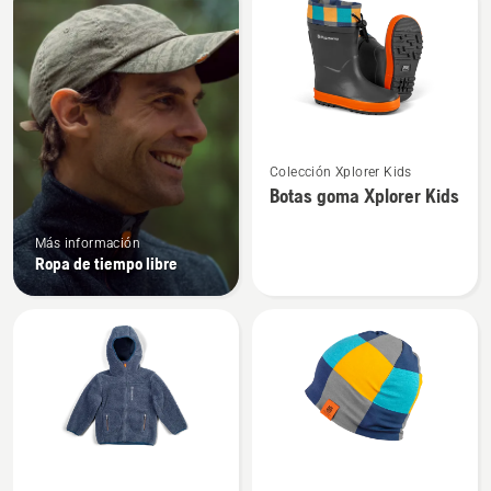
los
productos
Ver
Colección Xplorer Kids
más
Botas goma Xplorer Kids
detalles
sobre
Más información
Botas
Ropa de tiempo libre
goma
Xplorer
Kids
Ver
Ver