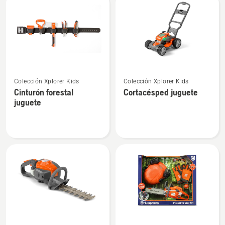
Ver
Ver
Colección Xplorer Kids
Colección Xplorer Kids
más
más
Cinturón forestal
Cortacésped juguete
detalles
detalles
juguete
sobre
sobre
Cinturón
Cortacésped
forestal
juguete
juguete
Ver
Ver