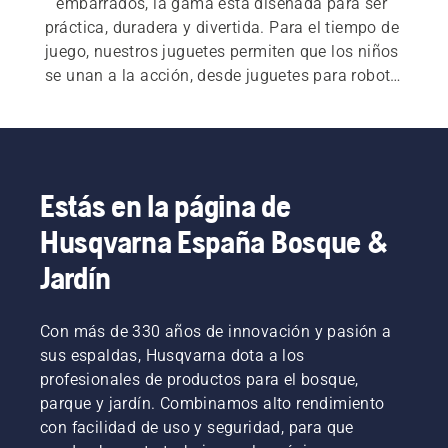
embarrados, la gama está diseñada para ser 
práctica, duradera y divertida. Para el tiempo de 
juego, nuestros juguetes permiten que los niños 
se unan a la acción, desde juguetes para robots 
cortacésped y juguetes para soplador de hojas 
hojas hasta juguetes para motosierra que 
reflejan las herramientas reales del oficio. Tanto 
si las vistes para el exterior como si despiertas tu 
pasión por la jardinería, la recolección infantil 
Estás en la página de
Husqvarna tiene algo para cada joven 
Husqvarna España Bosque &
explorador.
Jardín
Con más de 330 años de innovación y pasión a
sus espaldas, Husqvarna dota a los
profesionales de productos para el bosque,
parque y jardín. Combinamos alto rendimiento
con facilidad de uso y seguridad, para que