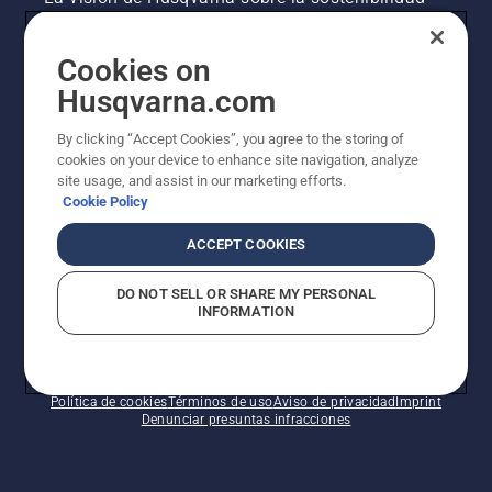
Información legal de productos
Cookies on
Husqvarna.com
Otros sitios de Husqvarna
By clicking “Accept Cookies”, you agree to the storing of
cookies on your device to enhance site navigation, analyze
site usage, and assist in our marketing efforts.
Cookie Policy
ACCEPT COOKIES
DO NOT SELL OR SHARE MY PERSONAL
INFORMATION
© Husqvarna AB (publ). Todos los derechos
reservados. Los precios indicados son precios
recomendados de venta al público.
Política de cookies
Términos de uso
Aviso de privacidad
Imprint
Denunciar presuntas infracciones