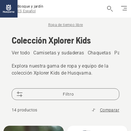
Bosque y jardín
ES, Español
Ropa de tiempo libre
Colección Xplorer Kids
Ver todo
Camisetas y sudaderas
Chaquetas
Pantal
Explora nuestra gama de ropa y equipo de la
colección Xplorer Kids de Husqvarna.
Filtro
14 productos
Comparar
Todos