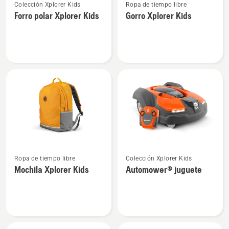
Colección Xplorer Kids
Ropa de tiempo libre
más
más
Forro polar Xplorer Kids
Gorro Xplorer Kids
detalles
detalles
sobre
sobre
Forro
Gorro
polar
Xplorer
Xplorer
Kids
Kids
Ver
Ver
Ropa de tiempo libre
Colección Xplorer Kids
más
más
Mochila Xplorer Kids
Automower® juguete
detalles
detalles
sobre
sobre
Mochila
Automower®
Xplorer
juguete
Kids