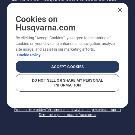
Información legal de productos
Cookies on
Husqvarna.com
Otros sitios de Husqvarna
By clicking “Accept Cookies”, you agree to the storing of
cookies on your device to enhance site navigation, analyze
site usage, and assist in our marketing efforts.
Cookie Policy
ACCEPT COOKIES
DO NOT SELL OR SHARE MY PERSONAL
INFORMATION
© Husqvarna AB (publ). Todos los derechos
reservados. Los precios indicados son precios
recomendados de venta al público.
Política de cookies
Términos de uso
Aviso de privacidad
Imprint
Denunciar presuntas infracciones