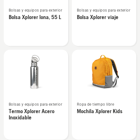
Ver
Ver
Bolsas y equipos para exterior
Bolsas y equipos para exterior
más
más
Bolsa Xplorer lona, 55 L
Bolsa Xplorer viaje
detalles
detalles
sobre
sobre
Bolsa
Bolsa
Xplorer
Xplorer
lona,
viaje
55 L
Ver
Ver
Bolsas y equipos para exterior
Ropa de tiempo libre
más
más
Termo Xplorer Acero
Mochila Xplorer Kids
detalles
detalles
Inoxidable
sobre
sobre
Termo
Mochila
Xplorer
Xplorer