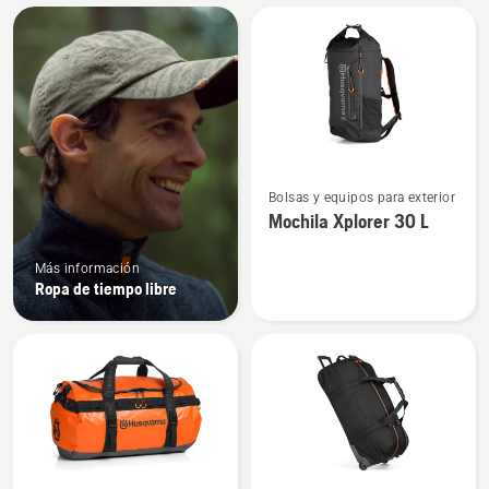
Todos
los
productos
Ver
Bolsas y equipos para exterior
más
Mochila Xplorer 30 L
detalles
sobre
Más información
Mochila
Ropa de tiempo libre
Xplorer
30 L