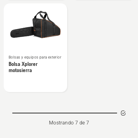
Acero
Kids
Inoxidable
Ver
Bolsas y equipos para exterior
más
Bolsa Xplorer
detalles
motosierra
sobre
Bolsa
Xplorer
motosierra
Mostrando 7 de 7