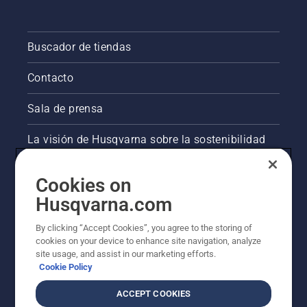
Buscador de tiendas
Contacto
Sala de prensa
La visión de Husqvarna sobre la sostenibilidad
Información legal de productos
Cookies on
Husqvarna.com
Otros sitios de Husqvarna
By clicking “Accept Cookies”, you agree to the storing of
cookies on your device to enhance site navigation, analyze
site usage, and assist in our marketing efforts.
Cookie Policy
ACCEPT COOKIES