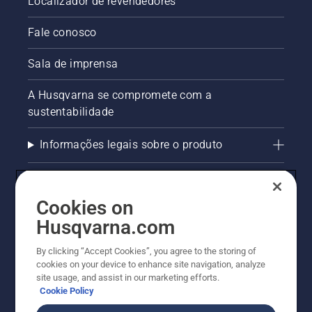
Localizador de revendedores
Fale conosco
Sala de imprensa
A Husqvarna se compromete com a
sustentabilidade
Informações legais sobre o produto
AlertLine/Canal de Denúncias
Cookies on
Outros sites Husqvarna
Husqvarna.com
Trabalhe Conosco
By clicking “Accept Cookies”, you agree to the storing of
cookies on your device to enhance site navigation, analyze
site usage, and assist in our marketing efforts.
Cookie Policy