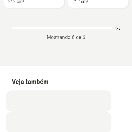
212 cm³
212 cm³
TF 338
TF 440
Mostrando 6 de 6
Veja também