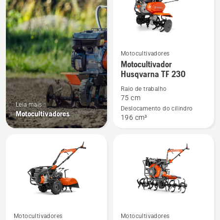
produtos
Motocultivadores
See
Motocultivador
more
Husqvarna TF 230
details
Raio de trabalho
about
75 cm
Motocultivador
Leia mais
Deslocamento do cilindro
Motocultivadores
Husqvarna
196 cm³
TF 230
Motocultivadores
Motocultivadores
See
See