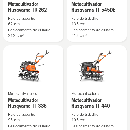
Motocultivador
Motocultivador
more
more
Husqvarna TR 262
Husqvarna TF 545DE
details
details
Raio de trabalho
Raio de trabalho
about
about
62 cm
135 cm
Motocultivador
Motocultivador
Deslocamento do cilindro
Deslocamento do cilindro
Husqvarna
Husqvarna
212 cm³
418 cm³
TR 262
TF 545DE
Motocultivadores
Motocultivadores
See
See
Motocultivador
Motocultivador
more
more
Husqvarna TF 338
Husqvarna TF 440
details
details
Raio de trabalho
Raio de trabalho
about
about
95 cm
105 cm
Motocultivador
Motocultivador
Deslocamento do cilindro
Deslocamento do cilindro
Husqvarna
Husqvarna