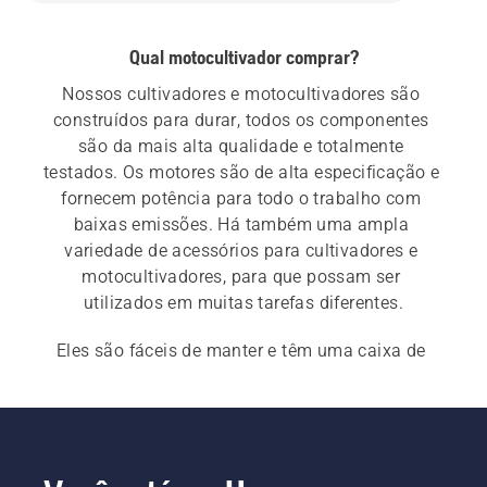
Qual motocultivador comprar?
Nossos cultivadores e motocultivadores são 
construídos para durar, todos os componentes 
são da mais alta qualidade e totalmente 
testados. Os motores são de alta especificação e 
fornecem potência para todo o trabalho com 
baixas emissões. Há também uma ampla 
variedade de acessórios para cultivadores e 
motocultivadores, para que possam ser 
utilizados em muitas tarefas diferentes.
Eles são fáceis de manter e têm uma caixa de 
transmissão durável e removível e são um 
parceiro em quem confiar por muitos anos. 
Nosso 
guia de compra para cultivadores e 
motocultivadores
pode ajudá-lo a encontrar a 
melhor máquina para todas as suas 