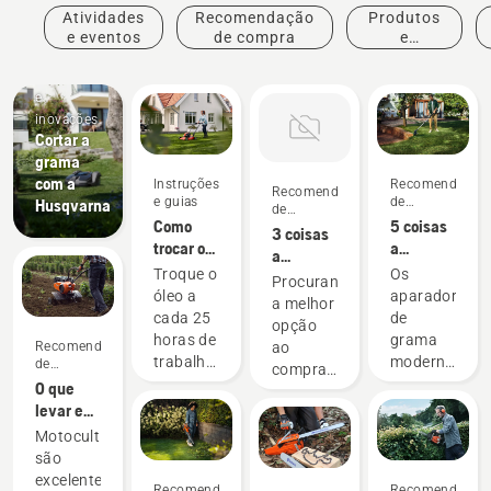
Atividades
Recomendação
Produtos
e eventos
de compra
e
inovações
Produtos
e
inovações
Cortar a
grama
com a
Instruções
Recomendação
Recomendação
e guias
de
Husqvarna
de
compra
Como
5 coisas
compra
3 coisas
trocar o
a
a
óleo do
considerar
Troque o
Os
considerar
Procurando
cortador
ao
óleo a
aparadores
ao
a melhor
de grama
comprar
cada 25
de
comprar
opção
Husqvarna
um
horas de
grama
um trator
ao
Recomendação
aparador
trabalho
modernos
de jardim
de
comprar
de grama
compra
ou a
são
em 2023
O que
um novo
em 2023
cada
projetados
levar em
trator de
estação.
para se
consideração
jardim?
Motocultivadores
Pode ser
adequarem
ao
Aqui
são
necessário
a
comprar
estão
excelentes
Recomendação
Recomendação