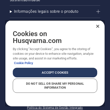
Informações legais sobre o produto
AlertLine/Canal de Denúncias
Cookies on
Outros sites Husqvarna
Husqvarna.com
Trabalhe Conosco
By clicking “Accept Cookies”, you agree to the storing of
cookies on your device to enhance site navigation, analyze
site usage, and assist in our marketing efforts.
Cookie Policy
ACCEPT COOKIES
DO NOT SELL OR SHARE MY PERSONAL
INFORMATION
© Husqvarna AB (publ). Todos os direitos reservados.
Política de cookies
Termos de Uso
Termos de Privacidade
Imprint
Política do Sistema de Gestão Integrado