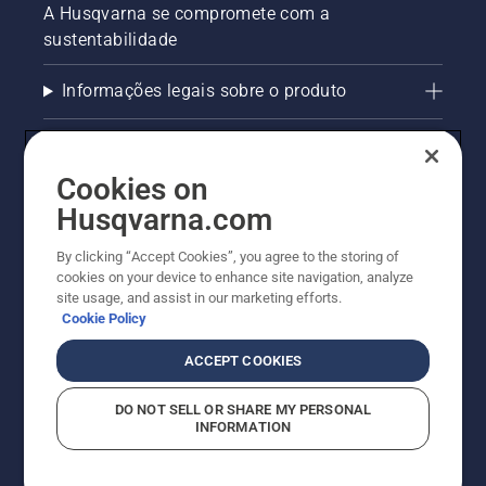
A Husqvarna se compromete com a
sustentabilidade
Informações legais sobre o produto
AlertLine/Canal de Denúncias
Cookies on
Outros sites Husqvarna
Husqvarna.com
Trabalhe Conosco
By clicking “Accept Cookies”, you agree to the storing of
cookies on your device to enhance site navigation, analyze
site usage, and assist in our marketing efforts.
Cookie Policy
ACCEPT COOKIES
DO NOT SELL OR SHARE MY PERSONAL
INFORMATION
© Husqvarna AB (publ). Todos os direitos reservados.