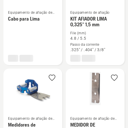
Equipamento de afiação de
Equipamento de afiação
See
See
motosserra
Cabo para Lima
KIT AFIADOR LIMA
more
more
0,325" 1,5 mm
details
details
File (mm)
about
about
4.8 / 5.5
Cabo
KIT
Passo da corrente
.325" / .404" / 3/8"
para
AFIADOR
Lima
LIMA
0,325"
1,5
mm
Equipamento de afiação de
Equipamento de afiação de
See
See
motosserra
motosserra
Medidores de
MEDIDOR DE
more
more