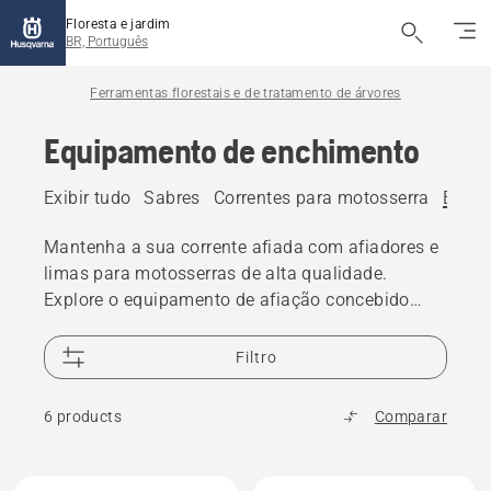
Floresta e jardim
BR, Português
Ferramentas florestais e de tratamento de árvores
Equipamento de enchimento
Exibir tudo
Sabres
Correntes para motosserra
Equip
Mantenha a sua corrente afiada com afiadores e
limas para motosserras de alta qualidade.
Explore o equipamento de afiação concebido
para uma afiação precisa e um desempenho de
corte fiável.
Filtro
6 products
Comparar
Todos