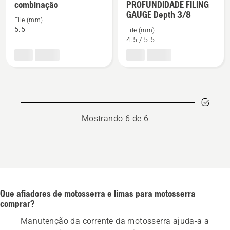
combinação
PROFUNDIDADE FILING
details
details
GAUGE Depth 3/8
File (mm)
about
about
5.5
File (mm)
Medidores
MEDIDOR
4.5 / 5.5
de
DE
combinação
PROFUNDIDADE
FILING
GAUGE
Depth
3/8
Mostrando 6 de 6
Que afiadores de motosserra e limas para motosserra
comprar?
Manutenção da corrente da motosserra ajuda-a a 