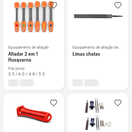
os
produtos
See
See
Equipamento de afiação
Equipamento de afiação de
motosserra
more
more
Afiador 2 em 1
Limas chatas
Husqvarna
details
details
about
about
File (mm)
Afiador
Limas
3.5 / 4.0 / 4.8 / 5.5
2
chatas
em
1
Husqvarna