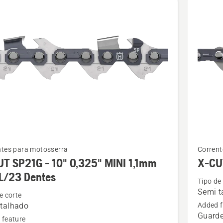
ionais.
tos
See
ntes para motosserra
Corrent
more
T SP21G - 10" 0,325" MINI 1,1mm
X-CU
details
L/23 Dentes
Tipo de
about
Semi t
e corte
X-
talhado
Added f
CUT
Guarde
 feature