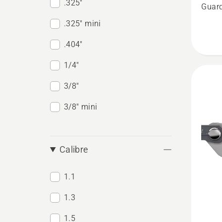
.325"
SP21G
Guard
-
.325" mini
10"
.404"
0,325"
MINI
1/4"
1,1mm
3/8"
46DL/2
3/8" mini
Dentes
Calibre
1.1
1.3
See
1.5