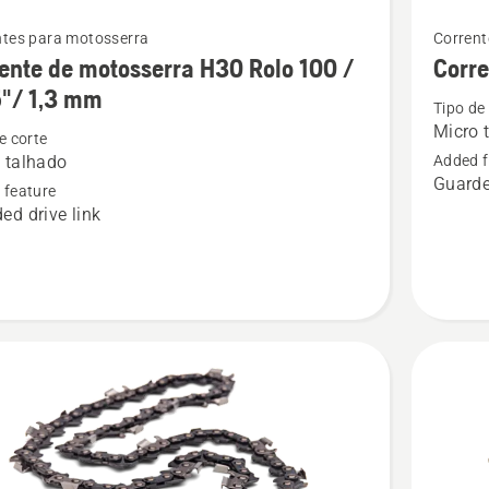
See
ntes para motosserra
Corrent
more
ente de motosserra H30 Rolo 100 /
Corre
details
5"/ 1,3 mm
Tipo de
about
Micro 
e corte
te
Corrente
 talhado
Added f
de
Guarde
 feature
erra
motosse
ed drive link
H25
13"
-
LOOP