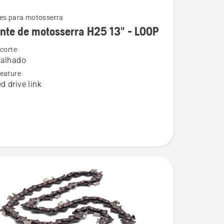
es para motosserra
nte de motosserra H25 13" - LOOP
 corte
talhado
eature
d drive link
rra