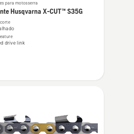
es para motosserra
ente Husqvarna X-CUT™ S35G
 corte
alhado
eature
na
d drive link