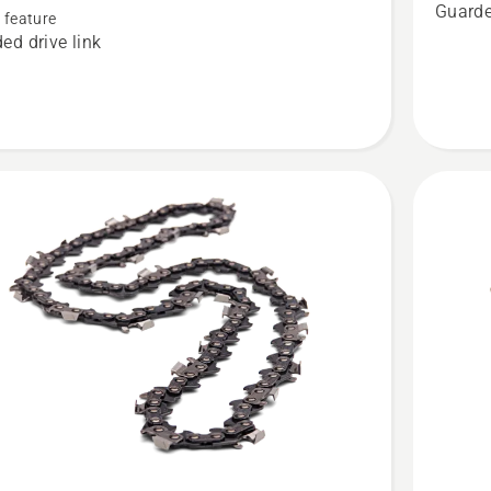
12"
Guarde
 feature
-
ed drive link
LOOP
0
"