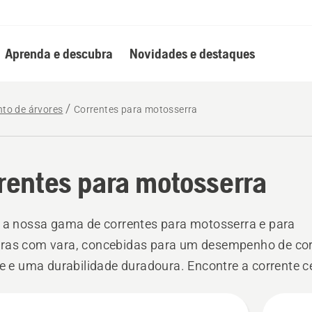
Aprenda e descubra
Novidades e destaques
nto de árvores
Correntes para motosserra
rentes para motosserra
 a nossa gama de correntes para motosserra e para
ras com vara, concebidas para um desempenho de cor
te e uma durabilidade duradoura. Encontre a corrente c
sua motosserra ou podadora com vara, quer esteja a c
s
a cuidar de árvores ou a realizar trabalhos florestais