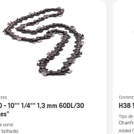
See
ntes
Corrent
more
 - 10"" 1/4"" 1,3 mm 60DL/30
H38 
details
tes"
Tipo de
about
Chanf
e corte
H38
 talhado
Added f