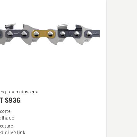
es para motosserra
T S93G
 corte
alhado
eature
d drive link