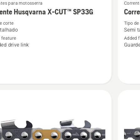
ntes para motosserra
Corrent
more
rente Husqvarna X-CUT™ SP33G
Corr
details
e corte
Tipo de
about
talhado
Semi t
te
Corrente
 feature
Added f
rna
Husqvar
ed drive link
Guarde
X-
CUT™
S35G