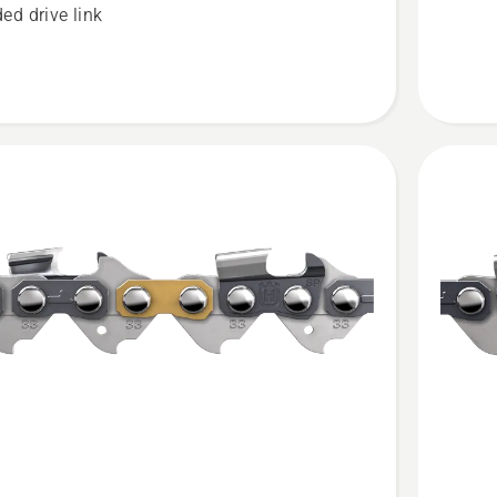
S93G
ed drive link
3
See