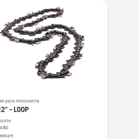
es para motosserra
12" - LOOP
 corte
rado
eature