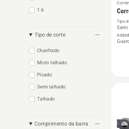
Corre
more
Cor
1.6
details
Tipo d
about
Semi 
Corren
Tipo de corte
Added
Husqva
Guard
X-
Chanfrado
CUT™
Micro talhado
SP33G
Picado
Semi talhado
Talhado
Comprimento da barra