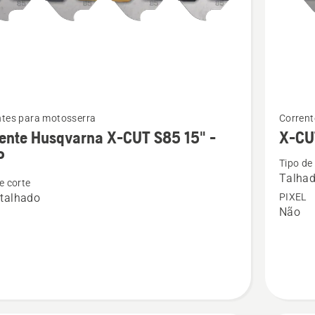
See
ntes para motosserra
Corrent
more
ente Husqvarna X-CUT S85 15" -
X-CU
details
P
Tipo de
about
Talha
e corte
te
X-
talhado
PIXEL
rna
CUT
Não
C85