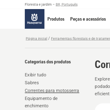
Floresta e jardim
–
BR, Português
Produtos
Peças e acessórios
Página inicial
Ferramentas florestais e de tratame
Cor
Categorias dos produtos
Exibir tudo
Explore
Sabres
podado
Correntes para motosserra
eficien
Equipamento de
para a 
enchimento
Todo
lenha, 