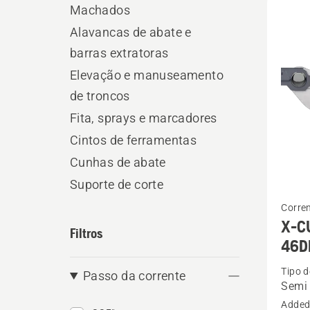
Machados
os
profiss
Alavancas de abate e
produ
barras extratoras
Elevação e manuseamento
de troncos
Fita, sprays e marcadores
Cintos de ferramentas
Cunhas de abate
Suporte de corte
See
Corre
more
X-CU
Filtros
details
46D
about
Tipo d
Passo da corrente
X-
Semi 
CUT
Added