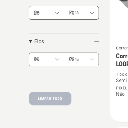
De
Para
Elos
See
Corre
more
Corr
details
De
Para
LOO
about
Tipo d
Corren
Semi 
Husqva
PIXEL
X-
Não
LIMPAR TUDO
CUT
S85
15"
-