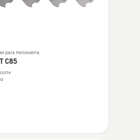
es para motosserra
T C85
 corte
do