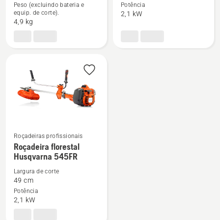
Peso (excluindo bateria e
Potência
Roçadeira
Roçadeira
equip. de corte).
2,1 kW
Husqvarna
Husqvarna
4,9 kg
a
545RX
bateria
535i
RX
Roçadeiras profissionais
See
Roçadeira florestal
Husqvarna 545FR
more
details
Largura de corte
about
49 cm
Potência
Roçadeira
2,1 kW
florestal
Husqvarna