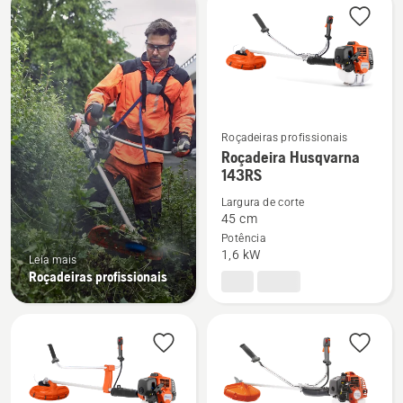
os
produtos
Roçadeiras profissionais
See
Roçadeira Husqvarna
143RS
more
details
Largura de corte
about
45 cm
Potência
Roçadeira
1,6 kW
Leia mais
Husqvarna
Roçadeiras profissionais
143RS