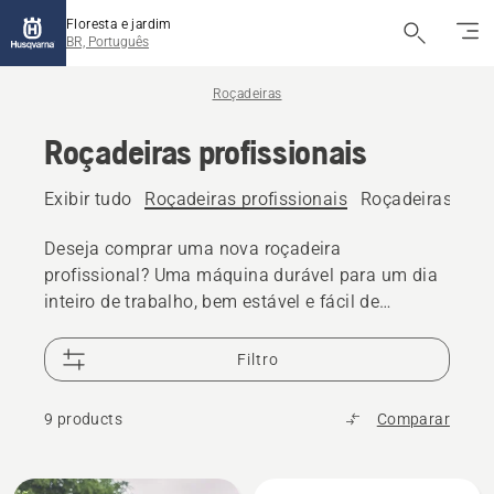
Floresta e jardim
BR, Português
Roçadeiras
Roçadeiras profissionais
Exibir tudo
Roçadeiras profissionais
Roçadeiras a ba
Deseja comprar uma nova roçadeira
profissional? Uma máquina durável para um dia
inteiro de trabalho, bem estável e fácil de
manusear para você fazer mais em menos
tempo. Veja abaixo todas as nossas roçadeiras
Filtro
de serviço pesado.
9 products
Comparar
Todos