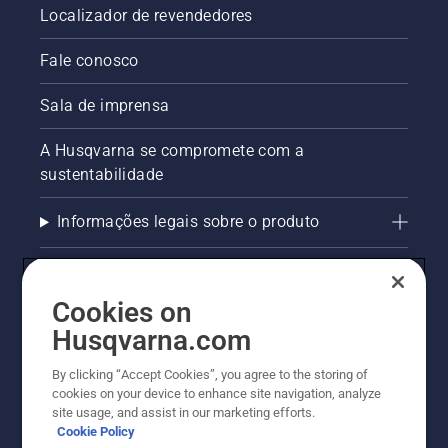
Localizador de revendedores
Fale conosco
Sala de imprensa
A Husqvarna se compromete com a
sustentabilidade
Informações legais sobre o produto
AlertLine/Canal de Denúncias
Cookies on
Outros sites Husqvarna
Husqvarna.com
Trabalhe Conosco
By clicking “Accept Cookies”, you agree to the storing of
cookies on your device to enhance site navigation, analyze
site usage, and assist in our marketing efforts.
Cookie Policy