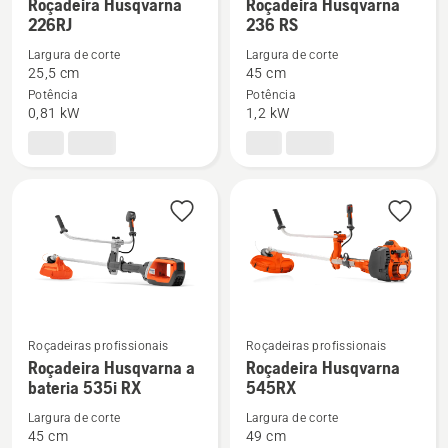
See
See
Roçadeira Husqvarna
Roçadeira Husqvarna
226RJ
236 RS
more
more
details
details
Largura de corte
Largura de corte
about
about
25,5 cm
45 cm
Potência
Potência
Roçadeira
Roçadeira
0,81 kW
1,2 kW
Husqvarna
Husqvarna
226RJ
236 RS
Roçadeiras profissionais
Roçadeiras profissionais
Roçadeira Husqvarna a
Roçadeira Husqvarna
See
See
bateria 535i RX
545RX
more
more
Largura de corte
Largura de corte
details
details
45 cm
49 cm
about
about