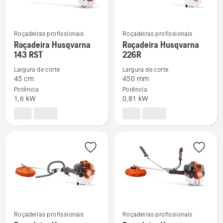
Roçadeiras profissionais
Roçadeiras profissionais
See
See
Roçadeira Husqvarna
Roçadeira Husqvarna
143 RST
226R
more
more
details
details
Largura de corte
Largura de corte
about
about
45 cm
450 mm
Potência
Potência
Roçadeira
Roçadeira
1,6 kW
0,81 kW
Husqvarna
Husqvarna
143 RST
226R
Roçadeiras profissionais
Roçadeiras profissionais