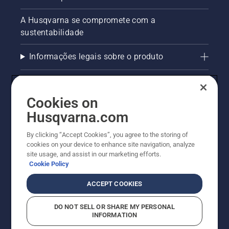
A Husqvarna se compromete com a
sustentabilidade
Informações legais sobre o produto
AlertLine/Canal de Denúncias
Cookies on
Outros sites Husqvarna
Husqvarna.com
Trabalhe Conosco
By clicking “Accept Cookies”, you agree to the storing of
cookies on your device to enhance site navigation, analyze
site usage, and assist in our marketing efforts.
Cookie Policy
ACCEPT COOKIES
DO NOT SELL OR SHARE MY PERSONAL
INFORMATION