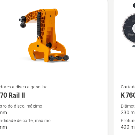
See
dores a disco a gasolina
Cortado
70 Rail II
K 76
more
details
tro do disco, máximo
Diâmet
 mm
230 
about
ndidade de corte, máximo
Profun
K 760
 mm
400 
Cut-