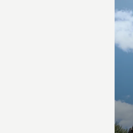
os
produ