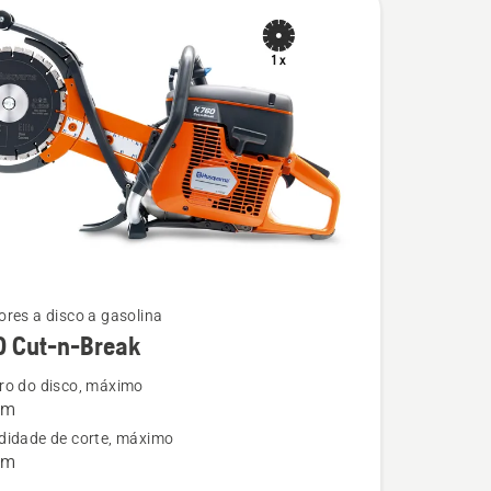
res a disco a gasolina
0 Cut-n-Break
ro do disco, máximo
mm
didade de corte, máximo
mm