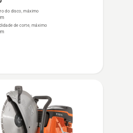
0
ro do disco, máximo
mm
didade de corte, máximo
mm