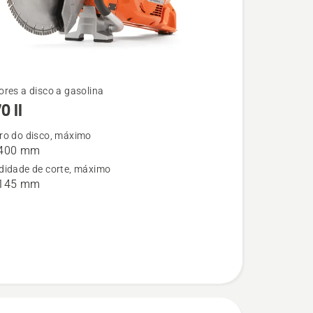
res a disco a gasolina
0 II
ro do disco, máximo
 400 mm
didade de corte, máximo
 145 mm