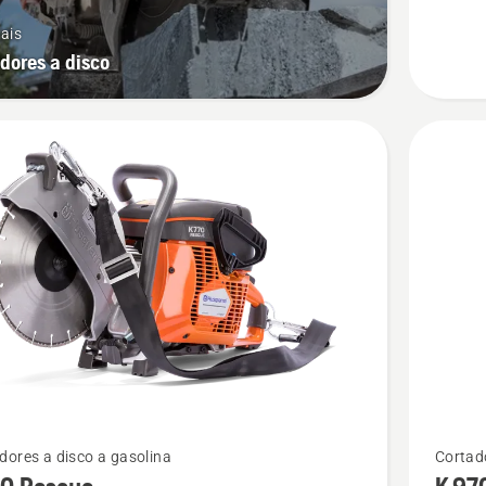
ais
dores a disco
See
dores a disco a gasolina
Cortado
more