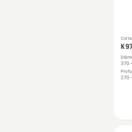
See
Corta
K 9
more
details
Diâme
370 
about
Profu
K 970
270 
Ring