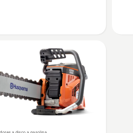
n-
Break
dores a disco a gasolina