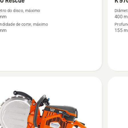
70 Rescue
K 97
details
tro do disco, máximo
Diâmet
 mm
400 
about
ndidade de corte, máximo
Profun
K 970
 mm
155 