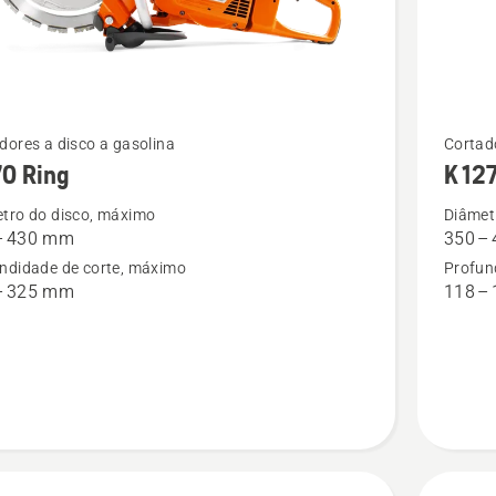
See
dores a disco a gasolina
Cortado
70 Ring
K 127
more
details
tro do disco, máximo
Diâmet
– 430 mm
350 –
about
ndidade de corte, máximo
Profun
K 1270 II
– 325 mm
118 –