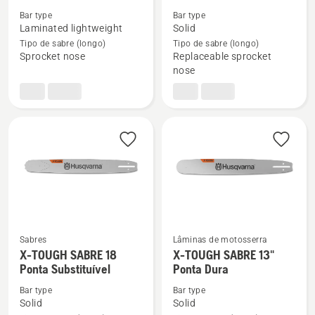
details
details
Bar type
Bar type
Laminated lightweight
Solid
about
about
Tipo de sabre (longo)
Tipo de sabre (longo)
SABRE
X-
Sprocket nose
Replaceable sprocket
15"
TOUGH
nose
Ponta
"SABRE
Rolante
18""
Ponta
Substituível
Sabres
Lâminas de motosserra
X-TOUGH SABRE 18
X-TOUGH SABRE 13"
See
See
Ponta Substituível
Ponta Dura
more
more
details
details
Bar type
Bar type
Solid
Solid
about
about