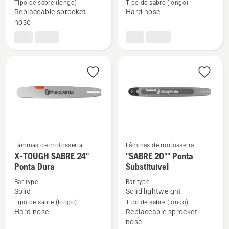
Tipo de sabre (longo)
Tipo de sabre (longo)
X-
X-
Replaceable sprocket
Hard nose
TOUGH
TOUGH
nose
SABRE
SABRE
18
13"
Ponta
Ponta
Substituível
Dura
Lâminas de motosserra
Lâminas de motosserra
X-TOUGH SABRE 24"
"SABRE 20"" Ponta
See
See
Ponta Dura
Substituível
more
more
details
details
Bar type
Bar type
Solid
Solid lightweight
about
about
Tipo de sabre (longo)
Tipo de sabre (longo)
X-
"SABRE
Hard nose
Replaceable sprocket
TOUGH
20""
nose