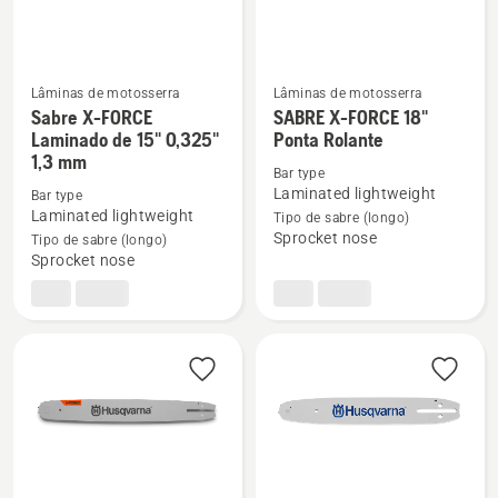
Lâminas de motosserra
Lâminas de motosserra
Sabre X-FORCE
SABRE X-FORCE 18"
See
See
Laminado de 15" 0,325"
Ponta Rolante
more
more
1,3 mm
details
details
Bar type
Laminated lightweight
Bar type
about
about
Laminated lightweight
Tipo de sabre (longo)
Sabre
SABRE
Sprocket nose
Tipo de sabre (longo)
X-
X-
Sprocket nose
FORCE
FORCE
Laminado
18"
de
Ponta
15"
Rolante
0,325"
1,3
mm