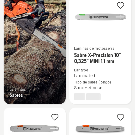
os
produtos
Lâminas de motosserra
See
Sabre X-Precision 10"
more
0,325" MINI 1,1 mm
details
Bar type
about
Laminated
Sabre
Tipo de sabre (longo)
Sprocket nose
X-
Leia mais
Sabres
Precision
10"
0,325"
MINI
1,1
mm