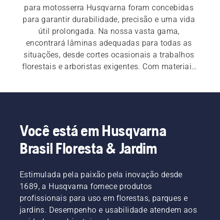
para motosserra Husqvarna foram concebidas 
para garantir durabilidade, precisão e uma vida 
útil prolongada. Na nossa vasta gama, 
encontrará lâminas adequadas para todas as 
situações, desde cortes ocasionais a trabalhos 
florestais e arboristas exigentes. Com materiais 
robustos e engenharia de precisão, ajudam a 
garantir um trabalho suave e eficiente e 
resultados consistentes.
Você está em Husqvarna
Brasil Floresta & Jardim
Estimulada pela paixão pela inovação desde
1689, a Husqvarna fornece produtos
profissionais para uso em florestas, parques e
jardins. Desempenho e usabilidade atendem aos