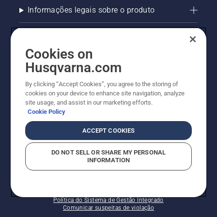
Informações legais sobre o produto
AlertLine/Canal de Denúncias
Cookies on
Outros sites Husqvarna
Husqvarna.com
Trabalhe Conosco
By clicking “Accept Cookies”, you agree to the storing of
cookies on your device to enhance site navigation, analyze
site usage, and assist in our marketing efforts.
Cookie Policy
ACCEPT COOKIES
DO NOT SELL OR SHARE MY PERSONAL
INFORMATION
© Husqvarna AB (publ). Todos os direitos reservados.
Política de cookies
Termos de Uso
Termos de Privacidade
Imprint
Política do Sistema de Gestão Integrado
Comunicar suspeitas de violação