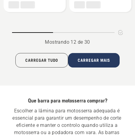
SABRE
Ponta
24"
Substituível
Ponta
Dura
Mostrando 12 de 30
CARREGAR TUDO
CARREGAR MAIS
Que barra para motosserra comprar?
Escolher a lâmina para motosserra adequada é 
essencial para garantir um desempenho de corte 
eficiente e manter o controlo quando utiliza a 
motosserra ou a podadora com vara. As barras 