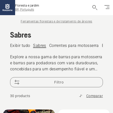
Floresta e jardim
BR, Português
Ferramentas florestais e de tratamento de árvores
Sabres
Exibir tudo
Sabres
Correntes para motosserra
Equip
Explore a nossa gama de barras para motosserra
e barras para podadoras com vara duradouras,
concebidas para um desempenho fiável e um
corte preciso.
Filtro
30 products
Comparar
Todos