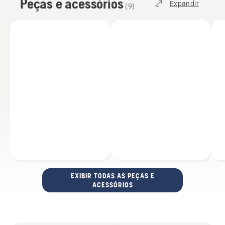
Peças e acessórios
Expandir
(
9
)
EXIBIR TODAS AS PEÇAS E
ACESSÓRIOS