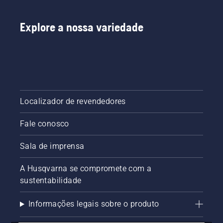
parar,
desative
o
Explore a nossa variedade
afogador
e puxe a
corda de
arranque
novamente
até que
o motor
Localizador de revendedores
dê
partida.
Por
Fale conosco
último,
acelere o
Sala de imprensa
motor
para
A Husqvarna se compromete com a
obter
sustentabilidade
uma
RPM
normal.
Informações legais sobre o produto