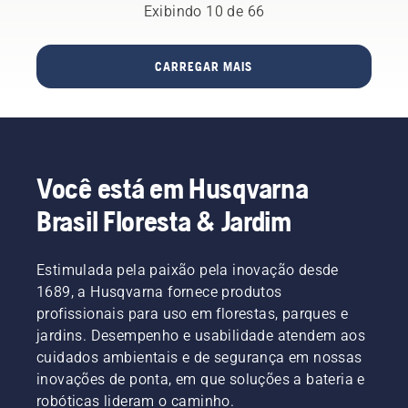
base nas
para
Exibindo 10 de 66
cinco
para ver
suas
levar em
vezes.
um guia
necessidades?
consideração
Isso
passo a
Aqui
antes de
garante
passo
CARREGAR MAIS
estão
comprar
que haja
fácil.
algumas
uma
combustível
perguntas
roçadeira.
suficiente
essenciais
no
cujas
motor
respostas
para dar
Você está em Husqvarna
levarão
partida.
você à
Ative o
Brasil Floresta & Jardim
decisão
afogador
certa.
e puxe a
corda de
Estimulada pela paixão pela inovação desde
arranque
1689, a Husqvarna fornece produtos
até que
profissionais para uso em florestas, parques e
o motor
jardins. Desempenho e usabilidade atendem aos
ligue.
cuidados ambientais e de segurança em nossas
Assim
que o
inovações de ponta, em que soluções a bateria e
motor
robóticas lideram o caminho.