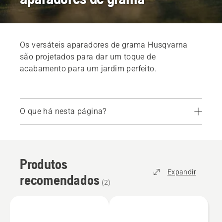
Os versáteis aparadores de grama Husqvarna
são projetados para dar um toque de
acabamento para um jardim perfeito.
O que há nesta página?
Produtos recomendados
Serviços
Produtos
Peças e acessórios
Expandir
recomendados
Encontre seu revendedor local
(
2
)