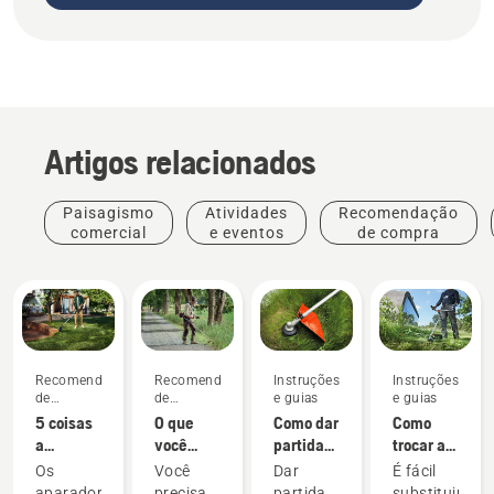
Artigos relacionados
Paisagismo
Atividades
Recomendação
comercial
e eventos
de compra
Recomendação
Recomendação
Instruções
Instruções
de
de
e guias
e guias
compra
compra
5 coisas
O que
Como dar
Como
a
você
partida
trocar a
considerar
considerar
em um
linha de
Os
Você
Dar
É fácil
ao
ao
aparador
corte em
aparadores
precisa
partida
substituir