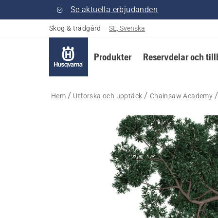
Se aktuella erbjudanden
Skog & trädgård
–
SE, Svenska
Produkter
Reservdelar och til
Hem
Utforska och upptäck
Chainsaw Academy