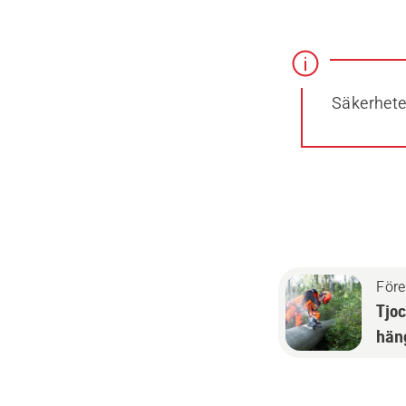
Säkerhete
För
Tjoc
hän