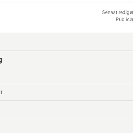
Senast redige
Publice
g
t