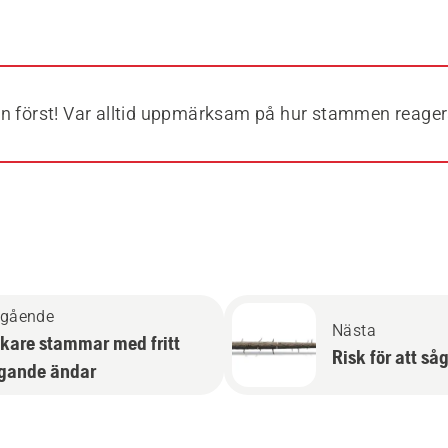
n först! Var alltid uppmärksam på hur stammen reager
egående
Nästa
kare stammar med fritt
Risk för att så
gande ändar