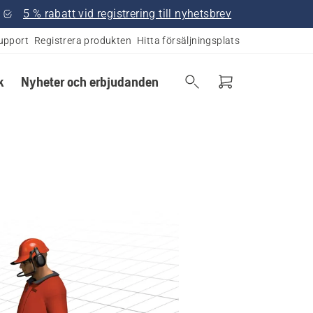
5 % rabatt vid registrering till nyhetsbrev
upport
Registrera produkten
Hitta försäljningsplats
k
Nyheter och erbjudanden