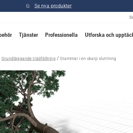
Se nya produkter
S
lbehör
Tjänster
Professionella
Utforska och upptäc
Grundläggande trädfällning
Stammar i en skarp sluttning