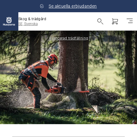
Se aktuella erbjudanden
Skog & trädgård
SE, Svenska
Avancerad trädfällning