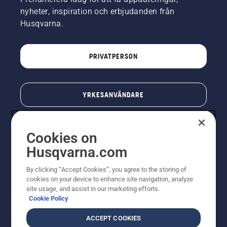
nyheter, inspiration och erbjudanden från
Husqvarna.
PRIVATPERSON
YRKESANVÄNDARE
Cookies on
Husqvarna.com
By clicking “Accept Cookies”, you agree to the storing of
cookies on your device to enhance site navigation, analyze
site usage, and assist in our marketing efforts.
Cookie Policy
© Husqvarna AB (publ). All rights reserved. Priserna
som visas är rekommenderade cirkapriser. Alla angivna
ACCEPT COOKIES
priser är rekommenderade försäljningspriser (inkl.