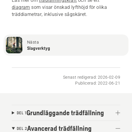
Läs mer om
trädfällningskraft
och se ett
diagram
som visar önskad lyfthöjd för olika
träddiametrar, inklusive sågskäret.
Nästa
Slagverktyg
Senast redigerad: 2026-02-09
Publicerad: 2022-06-21
Grundläggande trädfällning
DEL 1
Avancerad trädfällning
DEL 2