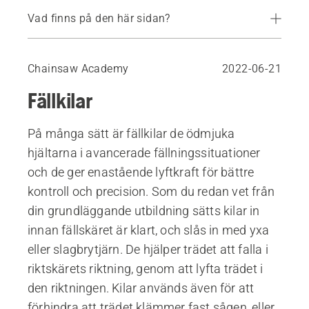
Vad finns på den här sidan?
Vad du ska titta efter i en kil
Chainsaw Academy
2022-06-21
Fällkilar
På många sätt är fällkilar de ödmjuka
hjältarna i avancerade fällningssituationer
och de ger enastående lyftkraft för bättre
kontroll och precision. Som du redan vet från
din grundläggande utbildning sätts kilar in
innan fällskäret är klart, och slås in med yxa
eller slagbrytjärn. De hjälper trädet att falla i
riktskärets riktning, genom att lyfta trädet i
den riktningen. Kilar används även för att
förhindra att trädet klämmer fast sågen, eller