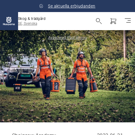
Se aktuella erbjudanden
Skog & trädgård
SE, Svenska
Avancerad trädfällning