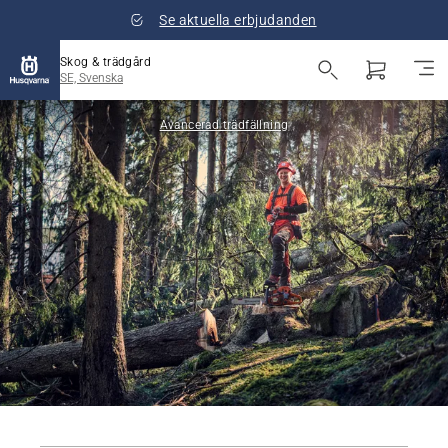
Se aktuella erbjudanden
Skog & trädgård
SE, Svenska
Avancerad trädfällning